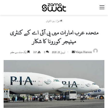
مینو
ھوم
/
بین الاقوامی
متحدہ عرب امارات میں پی آئی اے کے کنٹری
مینیجر کورونا کا شکار
Send
Waqas Haroon
اپریل 22, 2020
0
337
ایک منٹ سے کم
an
email