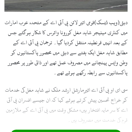
دبئی(ویب ڈیسک)قومی ائیر لائن پی آئی اے کے متحدہ عرب امارات
میں کنٹری مینیجر شاہد مغل کورونا وائرس کا شکار ہوگئے جس
کے بعد انہیں قرنطینہ منتقل کردیا گیا۔ ترجمان پی آئی اے کے
مطابق شاہد مغل ایک ہفتے سے دبئی میں محصور پاکستانیوں کو
وطن واپس پہنچانے میں مصروف عمل تھے اور ذاتی طور پر محصور
پاکستانیوں سے رابطہ رکھے ہوئے تھے۔
سی ای او پی آئی اے ائیرمارشل ارشد ملک نے شاہد مغل کی خدمات
کو خراج تحسین پیش کرتے ہوئے کہا کہ ان جیسے افسران پی آئی
اے کا سر مایہ افتخار ہیں، مشکل وقت میں پی آئی اے کے ملازمین
قوم کی خدمت میں مصروف ہیں۔