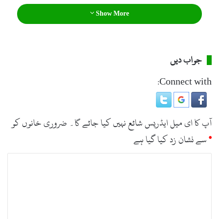
انہوں نے کہا کہ کرپٹ عناصر کے ساتھ کسی قسم کی رعایت نہیں
Show More
کی جائے گی اور کرپشن کے خلاف جنگ جاری رہے گی ۔
جواب دیں
Connect with:
آپ کا ای میل ایڈریس شائع نہیں کیا جائے گا۔
ضروری خانوں کو
*
سے نشان زد کیا گیا ہے
ت
ب
ص
ر
ہ