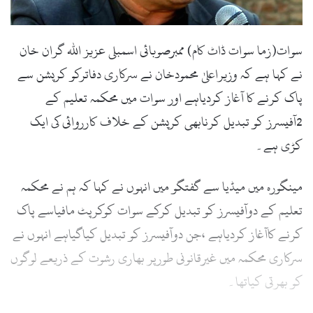
l
سوات(زما سوات ڈاٹ کام) ممبرصوبائی اسمبلی عزیز اللہ گران خان
نے کہا ہے کہ وزیراعلیٰ محمودخان نے سرکاری دفاترکو کرپشن سے
پاک کرنے کا آغاز کردیاہے اور سوات میں محکمہ تعلیم کے
2آفیسرز کو تبدیل کرنابھی کرپشن کے خلاف کارروائی کی ایک
کڑی ہے۔
مینگورہ میں میڈیا سے گفتگو میں انہوں نے کہا کہ ہم نے محکمہ
تعلیم کے دوآفیسرز کو تبدیل کرکے سوات کوکرپٹ مافیاسے پاک
کرنے کاآغاز کردیاہے ،جن دوآفیسرز کو تبدیل کیاگیاہے انہوں نے
سرکاری محکمہ میں غیرقانونی طورپر بھاری رشوت کے ذریعے لوگوں
کو بھرتی کیاتھا۔