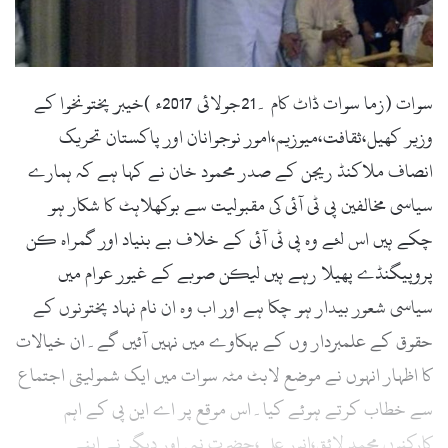
l
سوات (زما سوات ڈاٹ کام ۔21جولائی 2017ء )خیبر پختونخوا کے
وزیر کھیل،ثقافت،میوزیم،امور نوجوانان اور پاکستان تحریک
انصاف ملاکنڈ ریجن کے صدر محمود خان نے کہا ہے کہ ہمارے
سیاسی مخالفین پی ٹی آئی کی مقبولیت سے بوکھلاہٹ کا شکار ہو
چکے ہیں اس لئے وہ پی ٹی آئی کے خلاف بے بنیاد اور گمراہ کن
پروپیگنڈے پھیلا رہے ہیں لیکن صوبے کے غیور عوام میں
سیاسی شعور بیدار ہو چکا ہے اور اب وہ ان نام نہاد پختونوں کے
حقوق کے علمبردار وں کے بہکاوے میں نہیں آئیں گے۔ان خیالات
کا اظہار انہوں نے موضع لابٹ مٹہ سوات میں ایک شمولیتی اجتماع
سے خطاب کرتے ہوئے کیا۔اس موقع پر اے این پی کے اہم
کارکنوں محمد لائق،انور علی ،حضرت نبی اور دیگر نے اپنے