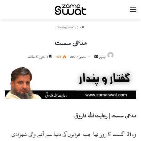
مینو
ھوم
/
Uncategorized
مدعی سست
ایڈیٹر
S
ستمبر 4, 2017
524
4 منٹوں کا مطالعہ
e
n
d
a
n
e
m
مدعی سست | رعایت اللہ فاروقی
a
i
وہ 31 اگست کا روز تھا جب خوابوں کی دنیا سے آنے والی شہزادی
l