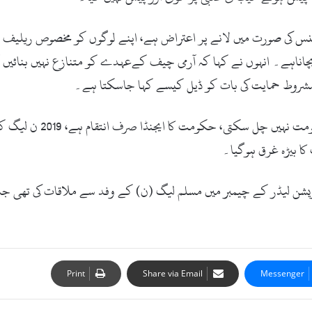
رڈیننس کی صورت میں لانے پر اعتراض ہے، اپنے لوگوں کو مخصوص ریلیف د
بچاناہے۔ انہوں نے کہا کہ آرمی چیف کےعہدے کو متنازع نہیں بنائیں
مشروط حمایت کی بات کو ڈیل کیسے کہا جاسکتا ہے۔
کا بیڑہ غرق ہوگیا۔
وزیشن لیڈر کے چیمبر میں مسلم لیگ (ن) کے وفد سے ملاقات کی تھی
Print
Share via Email
Messenger