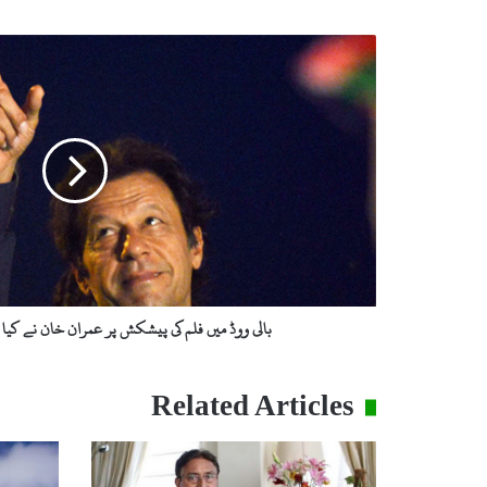
ب
ا
ل
ی
و
و
ڈ
م
ی
ں
ف
ل
م
بالی ووڈ میں فلم کی پیشکش پر عمران خان نے کیا ج
ک
ی
پ
Related Articles
ی
ش
ک
ش