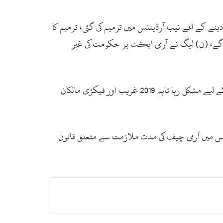
ینے کے لئے نیب آرڈیننس میں ترمیم کی گئی، ترمیم کا
 گے، (ن) لیگ نے آرمی ایکٹ پر حکومت کی غیر
رہنما (ن) لیگ رانا ثنااللہ نے کہا کہ انتقام پر کوئی حکومت نہیں چل سکتی، حکومت کا ایجنڈا صرف انتقام ہے، 2019 ن لیگ کے لیے مشکل رہا تاہم 2019 غریب اور فیکڑی مالکان
 جس میں آرمی چیف کی مدت ملازمت سے متعلق قانون