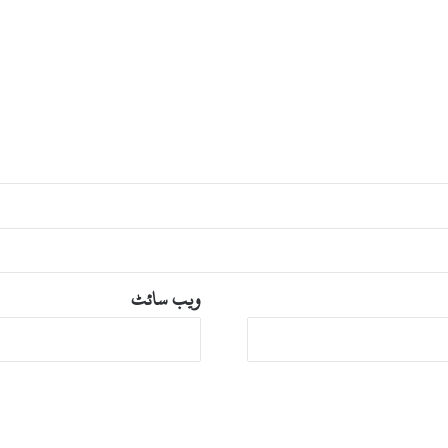
ب
د
ل
ک
ر
ن
ے
ک
ا
ف
ی
ص
ل
ہ
ویب‌ سائٹ