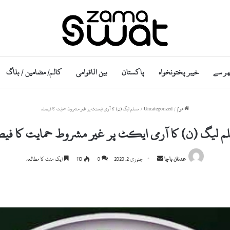
ھر سے
خیبر پختونخواہ
پاکستان
بین الاقوامی
کالم/ مضامین / بلاگ
ھوم
/
Uncategorized
/
مسلم لیگ (ن) کا آرمی ایکٹ پر غیر مشروط حمایت کا فیصلہ
م لیگ (ن) کا آرمی ایکٹ پر غیر مشروط حمایت کا فیص
S
عدنان باچا
جنوری 2, 2020
0
110
ایک منٹ کا مطالعہ
e
n
d
a
n