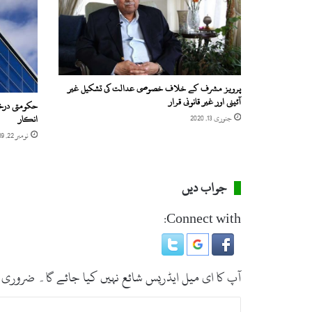
پ
ر
ع
م
ر
ا
پرویز مشرف کے خلاف خصوصی عدالت کی تشکیل غیر
ن
آئینی اور غیر قانونی قرار
حکومتی درخو
خ
انکار
جنوری 13, 2020
ا
نومبر 22, 2019
ن
ن
ے
ک
جواب دیں
ی
ا
Connect with:
ج
و
ا
ب
آپ کا ای میل ایڈریس شائع نہیں کیا جائے گا۔
ضروری 
د
ی
ت