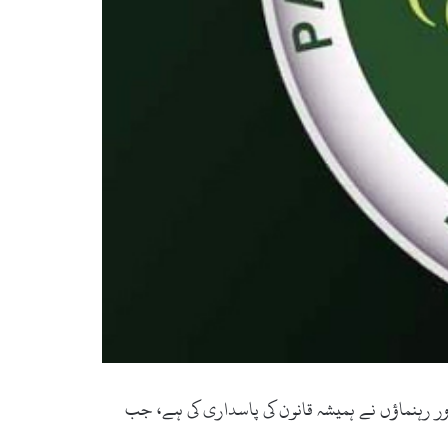
اور رہنماؤں نے ہمیشہ قانون کی پاسداری کی ہے، جب