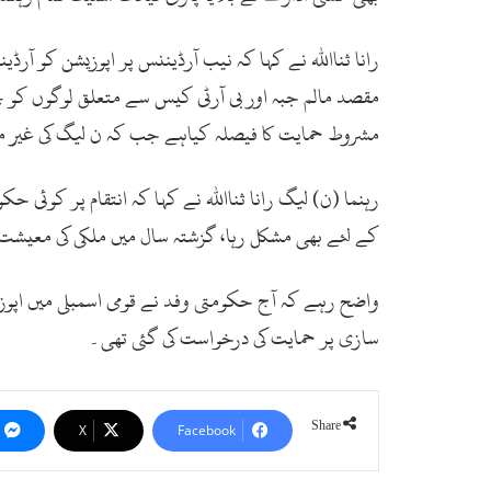
رانا ثنااللہ نے کہا کہ نیب آرڈیننس پر اپوزیشن کو آ
مقصد مالم جبہ اور بی آرٹی کیس سے متعلق لوگوں کو 
مشروط حمایت کا فیصلہ کیاہے جب کہ ن لیگ کی غیر 
کے لئے بھی مشکل رہا، گزشتہ سال میں ملکی کی معیشت 
واضح رہے کہ آج حکومتی وفد نے قومی اسمبلی میں اپ
سازی پر حمایت کی درخواست کی گئی تھی۔
Share
X
Facebook