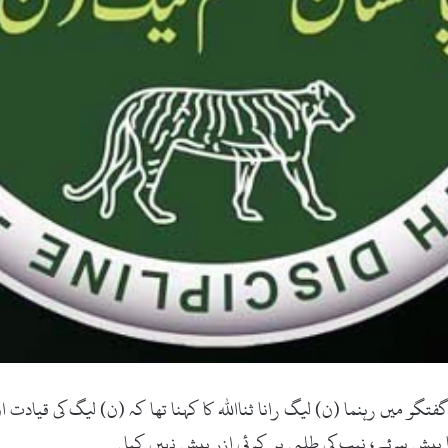
و میں رہنما (ن) لیگ رانا ثنااللہ کا کہنا تھا کہ (ن) لیگ کی قیادت 
 پیش ہوئے، نیب کی طلبی پر کوئی ازر پیش نہیں کیا۔