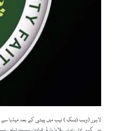
لاہور (ویب ڈیسک ) نیب میں پیشی کے بعد میڈیا سے گفتگ
بھی کسی ادارے نے بلایا پارٹی قیادت سمیت تمام رہنما