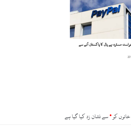
ں
آ
ئ
ن
د
ہ
ہ
است مسترد، پے پال کا پاکستان آنے سے
ف
ت
ے
ت
و
س
ی
ع
ا
و
ر
ر
خانوں کو
*
سے نشان زد کیا گیا ہے
د
و