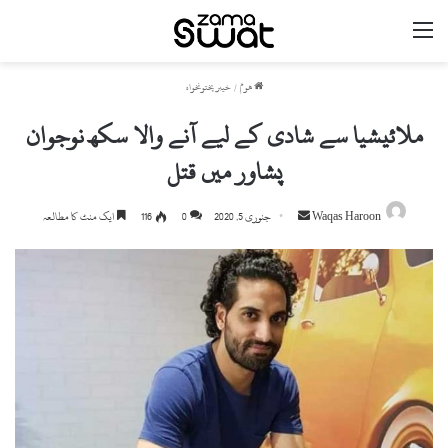
مینو
ھوم
/
خیبر پختونخواہ
ملائیشیا سے شادی کے لیے آنے والا سکھ نوجوان
پشاور میں قتل
Waqas Haroon
S
جنوری 5, 2020
0
116
ایک منٹ کا مطالعہ
e
n
d
a
n
e
m
a
i