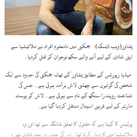
l
پشاور(ویب ڈیسک): چمکنی میں نامعلوم افراد نے ملائیشیا سے
اپنی شادی کے لیے آنے والے سکھ نوجوان کو قتل کردیا۔
میڈیا رپورٹس کے مطابق پشاور کے تھانہ چمکنی کی حدود سے ایک
شخص کی گولیوں سے چھلنی لاش برآمد ہوئی ہے۔ جس کی
شناخت رویندرا سنگھ کے نام سے ہوئی ہے۔ لاش کو پوسٹ
مارٹم کے لیے قریبی اسپتال منتقل کردیا گیا ہے۔
پولیس کا کہنا ہے کہ مقتول کا تعلق شانگلہ سے تھا اور وہ
ملائیشیا میں کاروبار کرتا تھا۔ اس کی چند روز بعد شادی تھی،