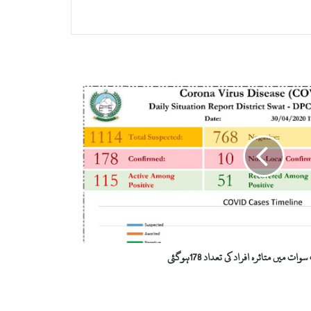
ت میں متاثرہ افراد کی تعداد 178ہوگئی