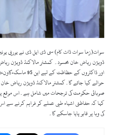
سوات(زما سوات ڈاٹ کام) سی ڈی ایل ڈی نے یورپی یونی
ڈویژن ریاض خان محسود۔ کمشنر مالاکنڈ ڈویژن ریاض 
اور ڈاکٹروں کے ح
حوالے کیا جائے گا۔کمشنر مالاکنڈ ڈویژن ریاض خان مح
صوبائی حکومت کی ترجحات میں شامل ہے۔اس موقع پر س
کہا کہ حفاظتی اشیاء طبی عملے کو فراہم کرنے سے اس
کی وبا پر قابو پایا جاسکے گا۔