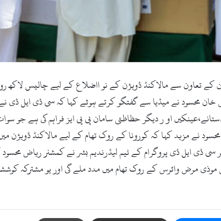
ن کے تعاون سے مالاکنڈ ڈویژن کے نو ااضلاع کے لیے چالیس لاکھ روپ
خان محسود نے میڈیا سے گفتگو کرتے ہوئے کہا کہ سی ڈی ایل ڈی نے 
ظاظت کے لیے این 95 ماسک،گاون،دستانے،عینکیں او ر دیگر حظاظتی سامان پی پی ایز فراہ
سود نے مزید کہا کہ کورونا کے روک تھام کے لیے مالاکنڈ ڈویژن میں 
ی ڈی ایل ڈی پروگرام کے ٹیم لیڈرندیم بشر نے کمشنر ریاض محسود ک
 موذی مرض وائرس کے روک تھام میں مدد ملے گی اور یو مشترکہ کوششو