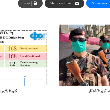
Print
Share via Email
Messenger
کورونا
وائرس،
سوات
میں
متاثرہ
افراد
کی
تعداد
178ہوگئی
 کورونا کا شکار
کورونا وائرس، سوا