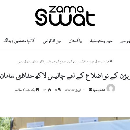
ھر سے
خیبر پختونخواہ
پاکستان
بین الاقوامی
کالم/ مضامین / بلاگ
ھوم
/
سوات کی خبریں
/
ملاکنڈ ڈویژن کے نو اضلاع کے لئے چالیس لاکھ حفاظتی سامان کی فراہمی
یژن کے نو اضلاع کے لئے چالیس لاکھ حفاظتی سامان ک
Send
عدنان باچا
اپریل 30, 2020
0
114
ایک منٹ کا مطالعہ
an
email