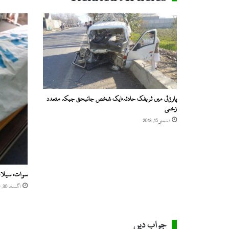
پارڑئی میں ٹریفک حادثہ،ایک شخص جانبحق جبکہ متعدد
زخمی
دسمبر 15, 2018
سوات، سیلاب 
اگست 30, 2020
جواب دیں