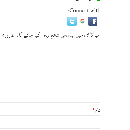
Connect with:
آپ کا ای میل ایڈریس شائع نہیں کیا جائے گا۔
ضروری 
ت
ب
ص
ر
ہ
*
نام
*