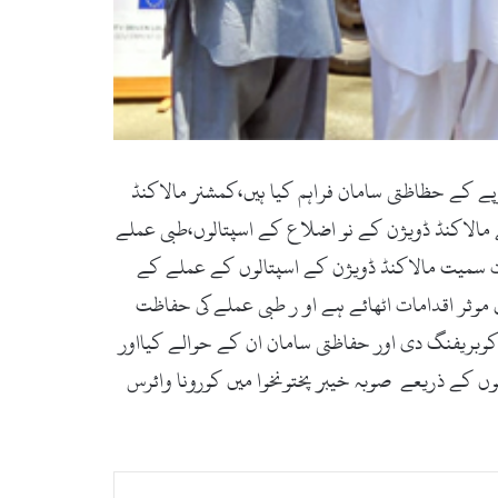
ے کے حظاظتی سامان فراہم کیا ہیں،کمشنر مالاکنڈ
مالاکنڈ ڈویژن کے نو اضلاع کے اسپتالوں،طبی عملے
م کی ہے جو سوات سمیت مالاکنڈ ڈویژن کے اسپتالوں کے عملے کے
موثر اقدامات اٹھائے ہے او ر طبی عملے کی حفاظت
وبریفنگ دی اور حفاظتی سامان ان کے حوالے کیااور
ں کے ذریعے صوبہ خیبر پختونخوا میں کورونا وائرس