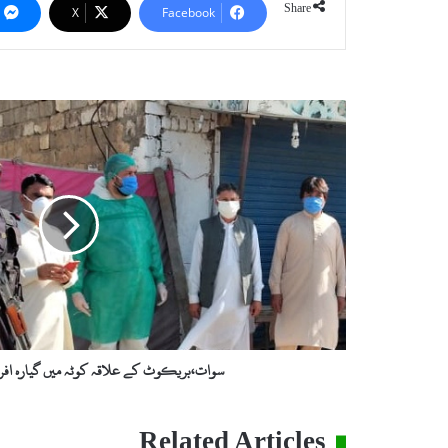
Share
X
Facebook
سوات،بریکوٹ
کے
علاقہ
کوٹہ
میں
گیارہ
افراد
کورونا
کا
شکار
سوات،بریکوٹ کے علاقہ کوٹہ میں گیارہ افراد
Related Articles