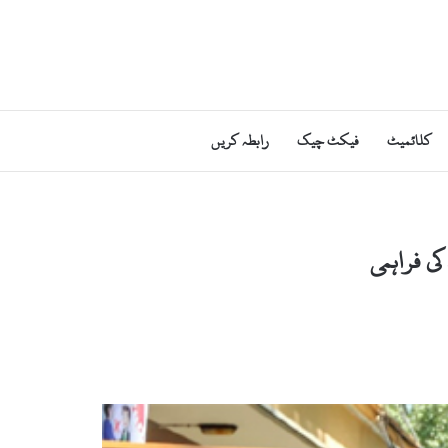
کلائمیٹ
فیکٹ چیک
رابطہ کریں
ی فراہمی