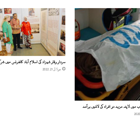
سردار وقار شہزاد کی اسلام آباد کانفرنس میں ش
جولائی 21, 2022
میں لاپتہ مزید دو افراد کی لاشیں برآمد