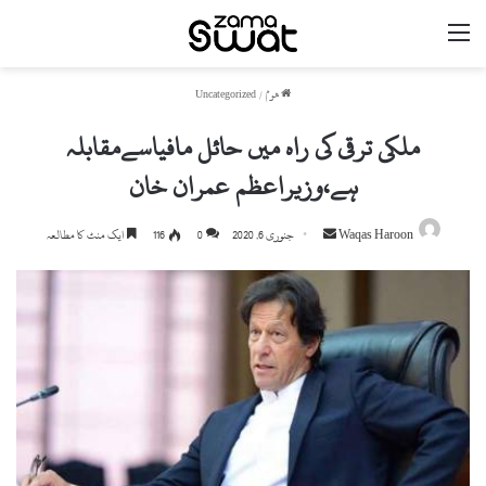
مینو
ھوم
/
Uncategorized
ملکی ترقی کی راہ میں حائل مافیاسےمقابلہ
ہے،وزیراعظم عمران خان
Waqas Haroon
S
جنوری 6, 2020
0
116
ایک منٹ کا مطالعہ
e
n
d
a
n
e
m
a
i