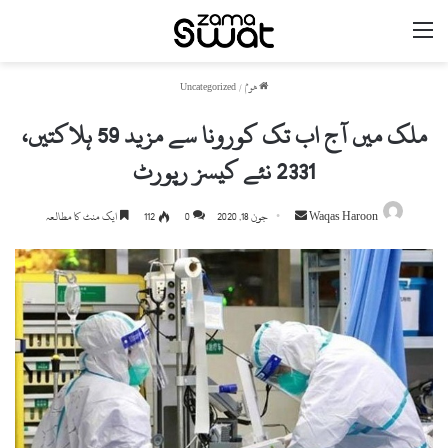
مینو
ھوم
/
Uncategorized
ملک میں آج اب تک کورونا سے مزید 59 ہلاکتیں،
2331 نئے کیسز رپورٹ
Send
Waqas Haroon
جون 18, 2020
0
112
ایک منٹ کا مطالعہ
an
email