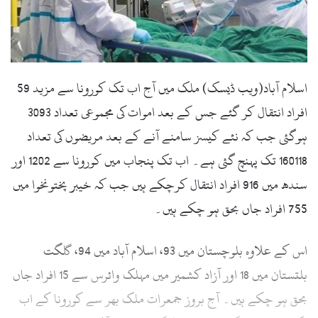
اسلام آباد(ویب ڈیسک) ملک میں آج اب تک کورونا سے مزید 59
افراد انتقال کر گئے جس کے بعد اموات کی مجموعی تعداد 3093
ہوگئی جب کہ نئے کیسز سامنے آنے کے بعد مریضوں کی تعداد
160118 تک پہنچ گئی ہے۔ اب تک پنجاب میں کورونا سے 1202 اور
سندھ میں 916 افراد انتقال کرچکے ہیں جب کہ خیبر پختونخوا میں
755 افراد جاں بحق ہو چکے ہیں۔
اس کے علاوہ بلوچستان میں 93، اسلام آباد میں 94، گلگت
بلتستان میں 18 اور آزاد کشمیر میں مہلک وائرس سے 15 افراد جاں
بحق ہو چکے ہیں۔ آج بروز جمعرات ملک بھر سے کورونا کے اب