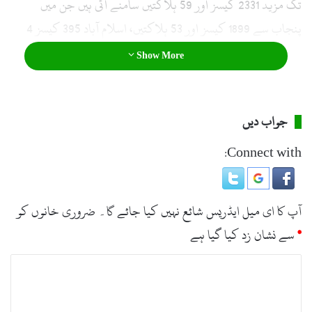
تک مزید 2331 کیسز اور 59 ہلاکتیں سامنے آئی ہیں جن میں
پنجاب سے 1899 کیسز اور 53 ہلاکتیں، اسلام آباد 395 کیسز 4
ہلاکتیں اور آزاد کشمیر سے 37 کیسز اور 2 ہلاکتیں سامنے آئی
Show More
ہیں۔
جواب دیں
Connect with:
آپ کا ای میل ایڈریس شائع نہیں کیا جائے گا۔
ضروری خانوں کو
*
سے نشان زد کیا گیا ہے
ت
ب
ص