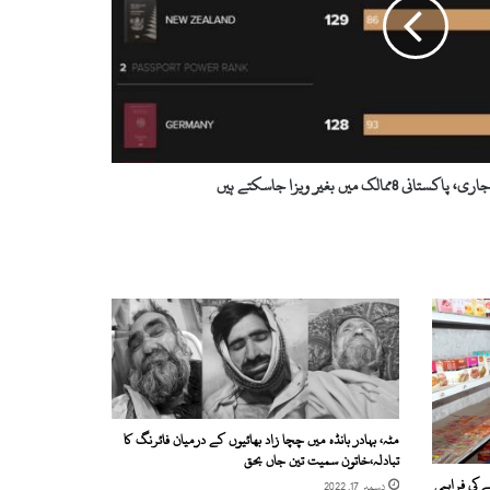
لک میں بغیر ویزا جاسکتے ہیں
مٹہ، بہادر بانڈہ میں چچا زاد بھائیوں کے درمیان فائرنگ کا
تبادلہ،خاتون سمیت تین جاں بحق
ے کی فراہمی
دسمبر 17, 2022