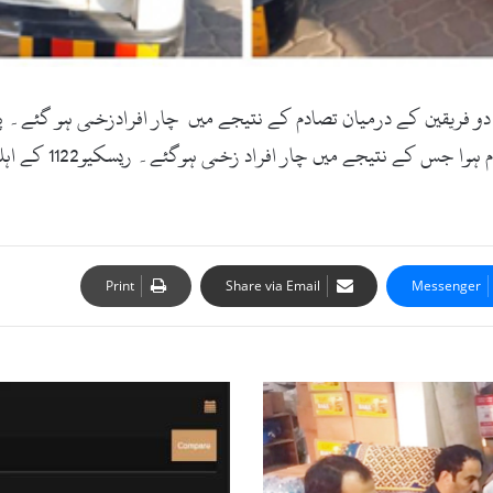
دو فریقین کے درمیان تصادم کے نتیجے میں چار افرادزخمی ہو گئے۔ 
فاصلے پر علاقہ منگل
Print
Share via Email
Messenger
نیا
پاسپورٹ
انڈیکس
جاری،
پاکستانی