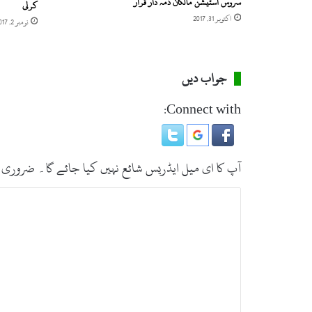
سروس اسٹیشن مالکان ذمہ دار قرار
کرلی
اکتوبر 31, 2017
نومبر 2, 2017
جواب دیں
Connect with:
آپ کا ای میل ایڈریس شائع نہیں کیا جائے گا۔
ضروری 
ت
ب
ص
ر
ہ
*