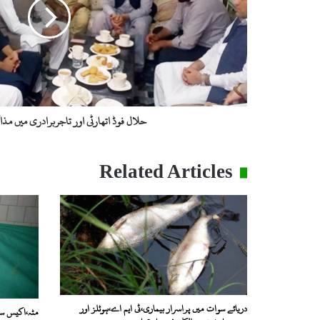
میں
مذاکرات
کامیاب
حلال فوڈ اتھارٹی اور تاجربرادری میں مذ
Related Articles
دریائے سوات میں پراسرار بیماری،ٹی ایم اے،ہوٹلز اور
مٹہ،اکیس سا