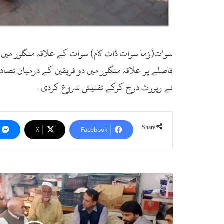
سوات(زما سوات ڈاٹ کام) سوات کے علاقہ منگلور میں 
نے رپورٹ درج کرکے تفتیش شروع کردی۔
Share
X
Facebook
حلال
فوڈ
اتھارٹی
اور
تاجربرادری