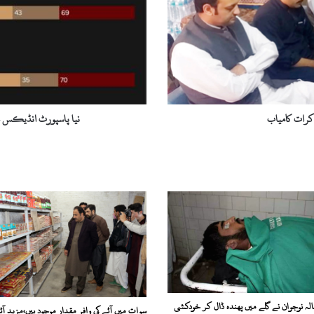
8ممالک
میں
بغیر
ویزا
جاسکتے
ہیں
اکرات کامیاب
نیا پاسپورٹ انڈیکس جاری، پاکستانی 8مما
لہ نوجوان نے گلے میں پھندہ ڈال کر خودکشی
سوات میں آٹے کی وافر مقدار موجود ہیں،مزید آٹ