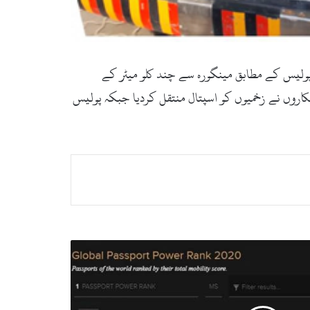
پولیس کے مطابق مینگورہ سے چند کلو میٹر کے
ور میں دو فریقین کے درمیان تصادم ہوا جس کے نتیجے میں چار افراد زخمی ہوگئے۔ ریسکیو1122 کے اہلکاروں نے زخمیوں کو اسپتال منتقل کردیا جبکہ پولیس