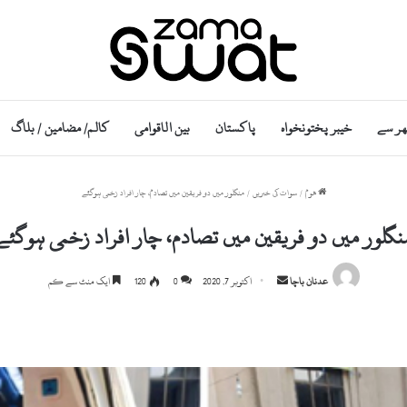
ھر سے
خیبر پختونخواہ
پاکستان
بین الاقوامی
کالم/ مضامین / بلاگ
ھوم
/
سوات کی خبریں
/
منگلور میں دو فریقین میں تصادم، چار افراد زخمی ہوگئے
نگلور میں دو فریقین میں تصادم، چار افراد زخمی ہوگئے
Send
عدنان باچا
اکتوبر 7, 2020
0
120
ایک منٹ سے کم
an
email