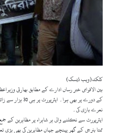
کلکتہ(ویب ڈیسک)
بین الاقوامی خبر رساں ادارے کے مطابق بھارتی وزیراع
نعرے بازی کی۔
ایئرپورٹ سے نکلنے والی ہر شاہراہ پر مظاہرین کے جمع ہ
ممتا بنرجی کے گھر پہنچے جہاں مظاہرین کی بھی بڑی تع