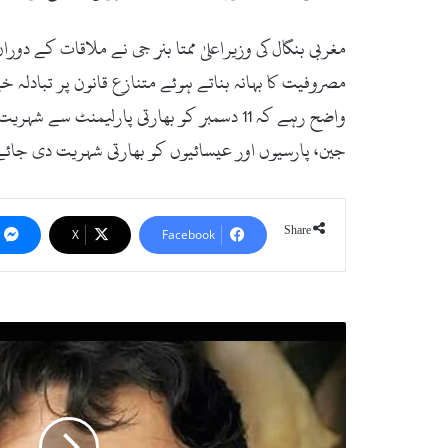
مغربی بنگال کی وزیراعلیٰ ممتا بنر جی نے ملاقات کے 
مصروفیت کا بہانہ بناتے ہوئے متنازع قانون پر تبادلہ
واضح رہے کہ 11 دسمبر کو بھارتی پارلیمن
جین، پارسیوں اور عیسائیوں کو بھارتی شہریت دی جائے
Share
X
Facebook
س
ی
ا
ح
ک
ی