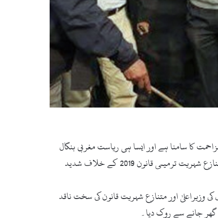
احمت کا سامنا ہے اور ایسا ہی ریاست مغربی بنگال
کے دورے پر بھی ہوا۔ ایئرپورٹ پر ہی 30 ہزار سے زائد مشتعل مظاہرین نے احتجاجی ریلی نکالی، ہاتھوں کی زنجیر بنائی اور متنازع شہریت ترمیمی قانون 2019 کے خلاف شدید
ل کی وزیراعلیٰ اور متنازع شہریت قانون کی سخت ناقد
ے گھر جانے سے روک دیا۔