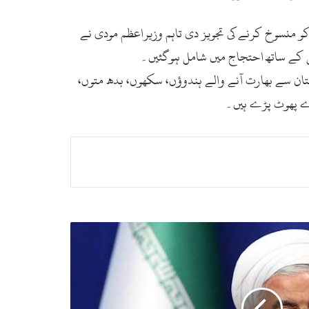
کو منسوخ کرنے کی تجویز دی تاہم وزیراعظم مودی نے
رین کے ساتھ احتجاج میں شامل ہوگئیں۔
فغانستان سے بھارت آنے والے ہندوؤں، سکھوں، بدھ متوں،
ہرے پھوٹ پڑے ہیں۔