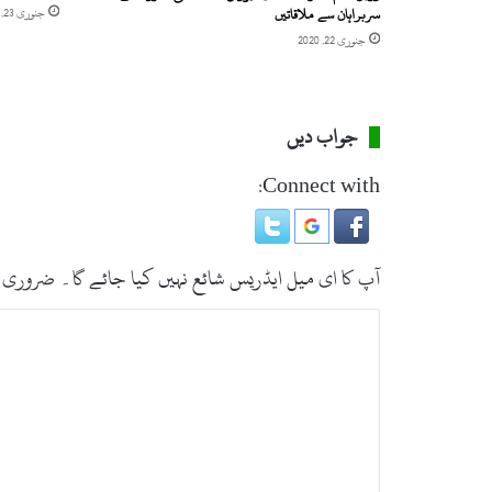
)
سربراہان سے ملاقاتیں
جنوری 23, 2020
جنوری 22, 2020
جواب دیں
Connect with:
آپ کا ای میل ایڈریس شائع نہیں کیا جائے گا۔
ضروری 
ت
ب
ص
ر
ہ
*