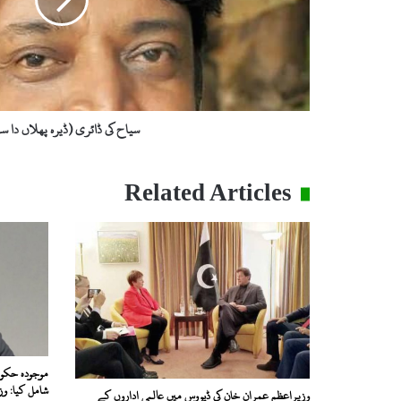
ڈ
ا
ئ
ر
ی
(
ڈ
سیاح کی ڈائری (ڈیرہ پھلاں دا سہ
ی
ر
ہ
Related Articles
پ
ھ
ل
ا
ں
د
ا
س
ہ
ر
موجودہ حکوم
ا
شامل کیا: و
وزیراعظم عمران خان کی ڈیووس میں عالمی اداروں کے