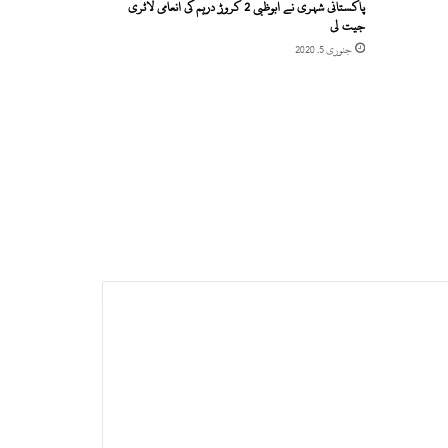
پاکستانی شہری نے ابوظبی 2 کروڑ درہم کی انعامی لاٹری
جیت لی
جنوری 5, 2020