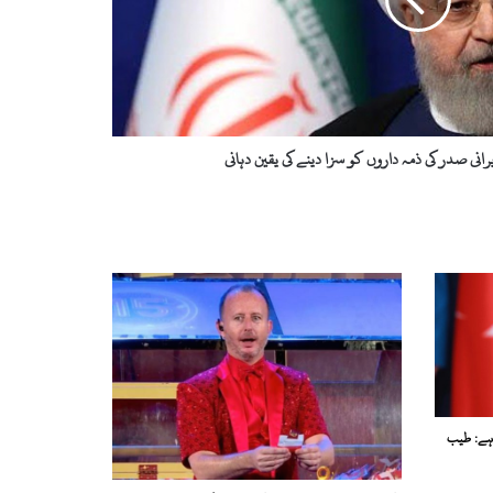
رانی صدر کی ذمہ داروں کو سزا دینے کی یقین دہانی
 ہے: طیب