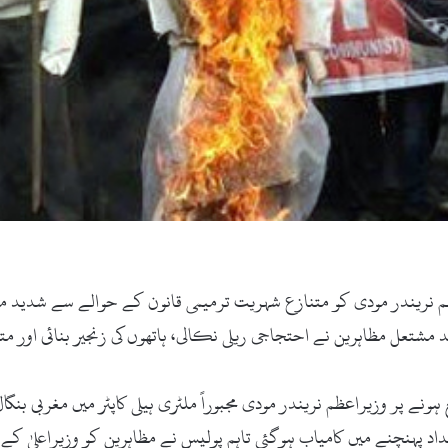
ظم نریندر مودی کو متنازع شہریت ترمیمی قانون کے حوالے سے شدید مز
ونے پر وزیراعظم نریندر مودی مجبوراً ملٹری ہیلی کاپٹر میں مغربی بنگا
داد پہنچنے میں کامیاب ہوگئی تاہم پولیس نے مظاہرین کو وزیراعلیٰ ک