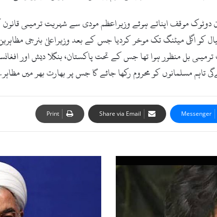
دوران دوٹوک موقف اپناتے ہوئے وزیراعظم مودی سے شہریت ترمیمی قانون 
 خیال کو اگلی میٹنگ تک موخر کردیا جس کے بعد وزیراعلیٰ بنرجی مظاہ
ٹ سے شہریت ترمیمی بل منظور ہوا تھا جس کے تحت پاکستان، بنگلا دیش اور ا
گی تاہم مسلمانوں کو محروم رکھا جائے گا جس پر بھارت بھر میں مظا
Print
Share via Email
Messenger
ی
و
ک
ر
ی
ن