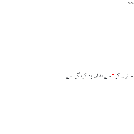
ی
ذ
م
ہ
د
ا
ر
و
ں
ک
و
س
خانوں کو
*
سے نشان زد کیا گیا ہے
ز
ا
د
ی
ن
ے
ک
ی
ی
ق