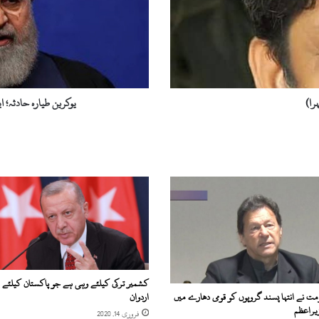
ط
ی
ا
ر
ہ
ح
ا
را)
یوکرین طیارہ حادثہ؛ ای
د
ث
ہ
؛
ا
ی
ر
ا
ن
ی
ص
د
کشمیر ترکی کیلئے وہی ہے جو پاکستان کیلئے
ر
ت نے انتہا پسند گروپوں کو قومی دھارے میں
اردوان
ک
زیراعظم
فروری 14, 2020