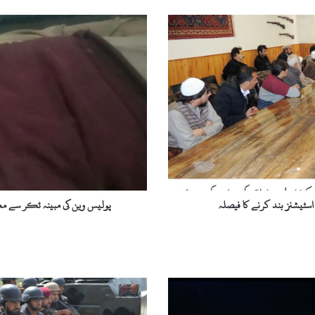
پ
و
ل
ی
س
و
ی
ن
ک
ی
م
ب
ی
سٹیشنز بند کرنے کا فیصلہ
پولیس وین کی مبینہ ٹکر سے م
ن
ہ
ٹ
ک
ر
س
ے