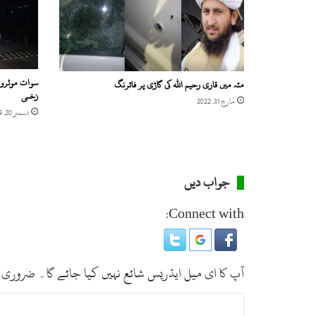
و
ر
ہ
ت
ا
س
سوات موٹروے 
مٹہ میں قاری رحیم اللہ کی گاڑی پر فائرنگ
خ
زخمی
مارچ 31, 2022
ا
دسمبر 20, 2019
ک
و
ٹ
س
ی
جواب دیں
ا
ی
Connect with:
ن
ج
ی
ا
آپ کا ای میل ایڈریس شائع نہیں کیا جائے گا۔
ضروری 
س
ٹ
ت
ی