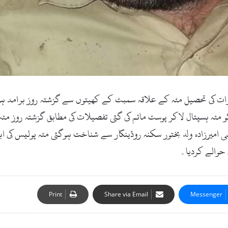
ما سوات ڈاٹ کام ، تازہ ترین۔ 11 دسمبر 2018ء)سوات کی تحصیل مٹہ کے علاقہ سمبٹ کے کھیتوں سے 
 مٹہ ہسپتال لاکر پوسٹ ماٹم کی گئی تفصیلات کی مطابق گزشتہ روز 
میرزادہ ولد بختور سکنہ روڈینگار سے شناخت ہوگئی مٹہ پولیس کی اب
 حوالے کردیا۔
Print
Share via Email
Messenger