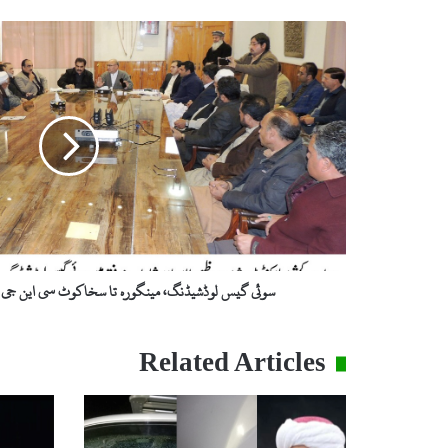
س
و
ئ
ی
گ
ی
س
ل
و
ڈ
ش
ی
ڈ
سوئی گیس لوڈشیڈنگ، مینگورہ تا سخاکوٹ سی این جی ا
ن
گ
،
Related Articles
م
ی
ن
گ