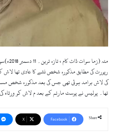
مٹہ (ز
رپورٹ کی مطابق مذکورہ شخص نشے کا عادی تھا لاش کو
کی لاش برامد ہوئی تھی جس کی بعد مذکورہ شخص مسمی ا
تھا۔ پولیس نے پوسٹ مارٹم کے بعد م لاش کو ورثاء کی
Share
X
Facebook