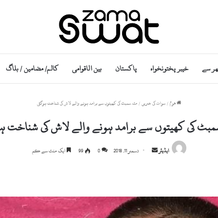
ھر سے
خیبر پختونخواہ
پاکستان
بین الاقوامی
کالم/ مضامین / بلاگ
ھوم
/
سوات کی خبریں
/
مٹہ سمبٹ کی کھیتوں سے برامد ہونے والے لاش کی شناخت ہوگئی
مبٹ کی کھیتوں سے برامد ہونے والے لاش کی شناخت ہ
S
ایڈیٹر
دسمبر 11, 2018
0
99
ایک منٹ سے کم
e
n
d
a
n