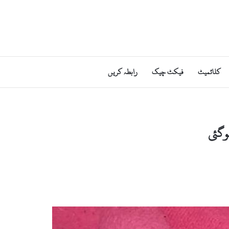
کلائمیٹ
فیکٹ چیک
رابطہ کریں
وگئی