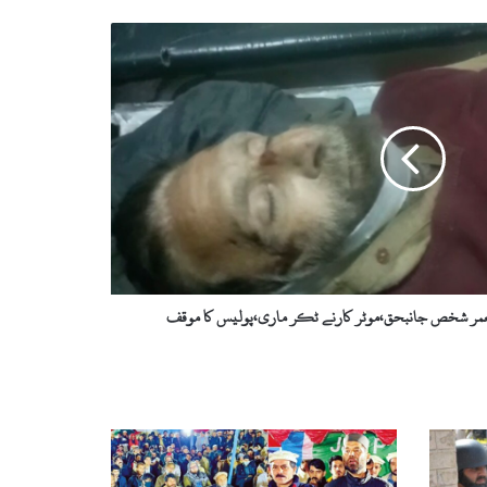
عمر شخص جانبحق،موٹر کارنے ٹکر ماری،پولیس کا موقف