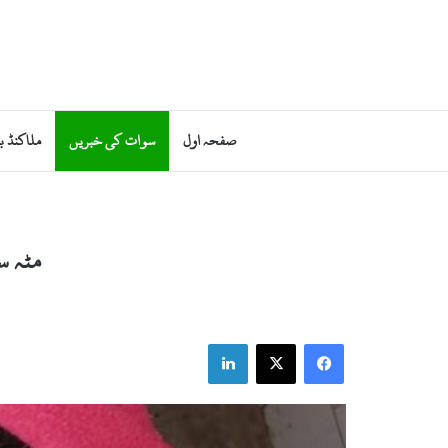
صفحہ اول
سوات کی خبریں
ملاکنڈ ب
مٹہ س
LinkedIn
X
Facebook