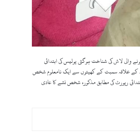
گزشتہ روز برامد ہونے والی لاش کی شناخت ہوگئی پولیس کی ابتدائی
مٹہ کے علاقہ سمبٹ کے کھیتوں سے ایک نامعلوم شخص
تدائی رپورٹ کی مطابق مذکورہ شخص نشے کا عادی