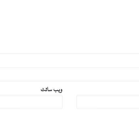
ے
ٹ
ک
ر
م
ا
ر
ی
،
پ
و
ل
ی
ویب‌ سائٹ
س
ک
ا
م
و
ق
ف