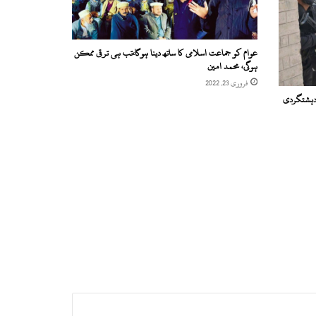
عوام کو جماعت اسلامی کا ساتھ دینا ہوگا،تب ہی ترقی ممکن
ہوگی، محمد امین
فروری 23, 2022
دہشتگردی