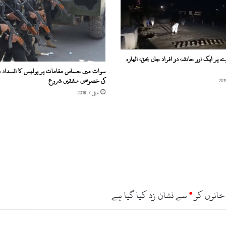
م
ع
م
ر
ش
خ
پر ایک اور حادثہ، دو افراد جاں بحق، اٹھارہ
ص
سوات میں حساس مقامات پر پولیس کا انسداد 
ج
کی خصوصی مشقیں شروع
ا
مئی 7, 2018
ن
ب
ح
ق
،
م
و
ٹ
ر
ک
خانوں کو
*
سے نشان زد کیا گیا ہے
ا
ر
ن