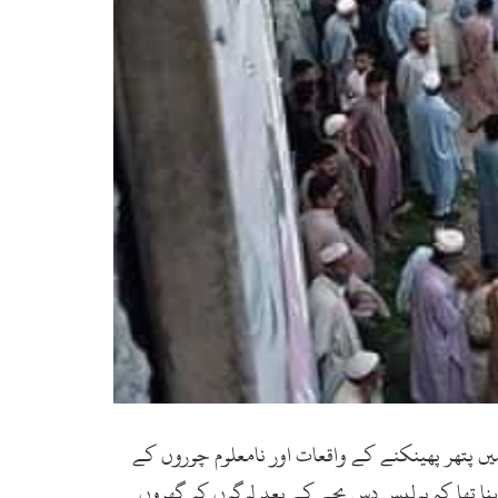
 رات کو گھروں میں پتھر پھینکنے کے واقعات اور نامعلوم چوروں کے
نا تھا کہ پولیس دس بجے کے بعد لوگوں کو گھروں