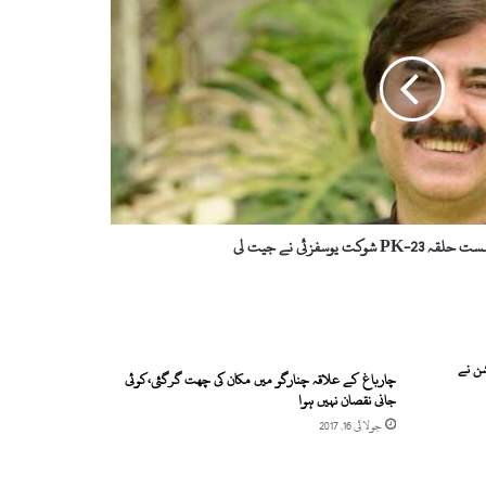
کت یوسفزئی نے جیت لی
شن نے
چارباغ کے علاقہ چنارگو میں مکان کی چھت گرگئی،کوئی
جانی نقصان نہیں ہوا
جولائی 16, 2017