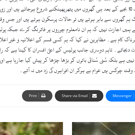
تک محدود کردیتے ہیں اور نکلنے نہیں دیتے جبکہ رات 10 بجے کے بعد ہی گھروں میں پتھرپھینکنے
م گھروں سے باہر ہوتے ہیں تو حالات پرسکون ہوتے ہیں اور جس وقت 
 ہمیں اجازت نہیں کہ ہم ان نامعلوم چوروں پر فائرنگ کرے جبکہ پول
ناک کام ہے۔ مظاہرین نے کہا کہ ہم کسی قسم کے اعلانیہ و غیر اعلانی
 دیجائے۔ تاہم دوسری جانب پولیس کے اعلیٰ افسران کا کہنا ہے کہ را
نہیں ہے بلکہ سُنی سُنائی باتوں کو بڑھا چڑھا کر پیش کیا جارہا ہے 
قت چوکس ہیں عوام بے ہوکر ان افواہوں کی زد میں نہ آئے۔
Print
Share via Email
Messenger
ش
ا