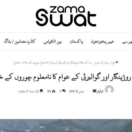
ھر سے
خیبر پختونخواہ
پاکستان
بین الاقوامی
کالم/ مضامین / بلاگ
ھوم
/
سوات کی خبریں
/
مٹہ کے علاقہ روڑینگار اور گوالیرئی کے عوام کا نامعلوم چوروں کے خلاف احتجاج
روڑینگار اور گوالیرئی کے عوام کا نامعلوم چوروں کے
S
ایڈیٹر
ستمبر 10, 2018
0
106
ایک منٹ کا مطالعہ
e
n
d
a
n