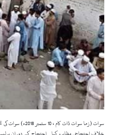
سوات (زما سوات ڈ
خلاف احتجاجی مظاہرہ کیا۔ احتجاج کے دوران پولیس ا