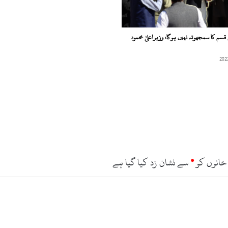
K
-
2
3
سم کا سمجھوتہ نہیں ہوگا، وزیراعلیٰ محمود
ش
و
ک
ت
ی
و
س
ف
ز
ئ
ی
ن
خانوں کو
*
سے نشان زد کیا گیا ہے
ے
ج
ی
ت
ل
ی