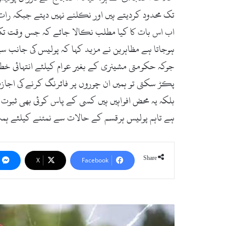
اب اس بات کا کیا مطلب نکالا جائے کہ جس وقت تک ہ
ہوجاتا ہے مظاہرین نے مزید کہا کہ پولیس کی جانب سے
جوکہ حکومتی مشینری کے بغیر عوام کیلئے انتہائی خطر
پکڑ سکتی تو ہمیں ان چوروں پر فائرنگ کرنے کی اجازت
بلکہ یہ محض افواہیں ہیں کسی کے پاس کوئی بھی ثبوت 
ہے تاہم پولیس ہرقسم کے حالات سے نمٹنے کیلئے ہمہ و
Share
X
Facebook
ب
ا