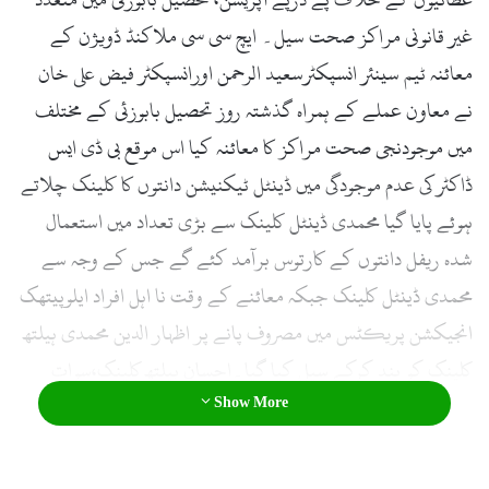
غیر قانونی مراکز صحت سیل۔ ایچ سی سی ملاکنڈ ڈویژن کے
معائنہ ٹیم سینئر انسپکٹرسعید الرحمن اورانسپکٹر فیض علی خان
نے معاون عملے کے ہمراہ گذشتہ روز تحصیل بابوزئی کے مختلف
میں موجودنجی صحت مراکز کا معائنہ کیا اس موقع بی ڈی ایس
ڈاکٹر کی عدم موجودگی میں ڈینٹل ٹیکنیشن دانتوں کا کلینک چلاتے
ہوئے پایا گیا محمدی ڈینٹل کلینک سے بڑی تعداد میں استعمال
شدہ ریفل دانتوں کے کارتوس برآمد کئے گے جس کے وجہ سے
محمدی ڈینٹل کلینک جبکہ معائنے کے وقت نا اہل افراد ایلوپیتھک
انجیکشن پریکٹس میں مصروف پانے پر اظہار الدین محمدی ہیلتھ
کلینک کو بند کرکے سیل کیا گیا۔احسان ہیلتھ کلینک،سوات
Show More
ہیلتھ کلینک،امان ہیلتھ کلینک،فہد اقبال ہیلتھ کلینک،ہمایوں یونانی
داوخانہ کو رجسٹریشن اور تجدید رجسٹریشن کیلئے نوٹس جاری
کئے گئے۔ کل 22 نجی صحت مراکزکا معائنہ کیا گیا ہے۔ 02