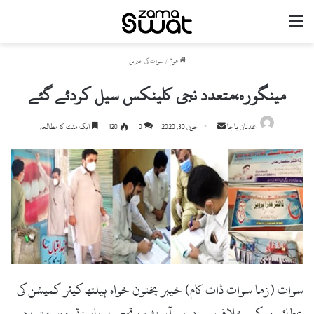
مینو
ھوم
/
سوات کی خبریں
مینگورہ،متعدد نجی کلینکس سیل کردئے گئے
Send
عدنان باچا
جون 30, 2020
0
120
ایک منٹ کا مطالعہ
an
email
سوات (زما سوات ڈاٹ کام) خیبر پختون خواہ ہیلتھ کیئر کمیشن کی
عطائیوں کے خلاف پے درپے آپریشن، تحصیل بابوزئی میں متعدد