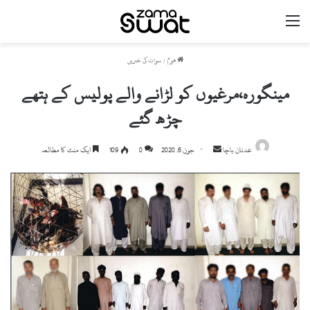
مینو
ھوم
/
سوات کی خبریں
مینگورہ،مرغیوں کو لڑانے والے پولیس کے ہتھے
چڑھ گئے
Send
عدنان باچا
جون 6, 2020
0
109
ایک منٹ کا مطالعہ
an
email