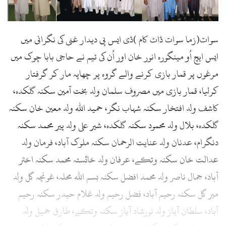
سوات(زما سوات ڈاٹ کام )ڈی ایس پی دیدار غنی کی نگرانی میں
ایس ایچ اُو مینگورہ انور خان اور اُن کی ٹیم نے حاجی بابا چوک میں
مرغوں پر قمار بازی کرنے والے گروہ پر چھاپہ مار کر گرفتار
کرلیا، قمار بازی میں مصروف سلمان ولد بخت آمین سکنہ گلکدہ،
کاشف ولد افتخار سکنہ شہاب نگر، حمید اللہ ولد معین خان سکنہ
گلکدہ، بلال ولد محمود سکنہ گلکدہ، شیر علی ولد پیر محمد سکنہ
دنگرام، عدنان ولد عنایت الرحمان سکنہ ملوک آباد، فرمان ولد
عدالت خان سکنہ وتکے، عرفان ولد خائستہ محمد سکنہ اختر
آباد، جمال ناصر ولد محمد افضل سکنہ بسم اللہ محلہ، غونچہ گل ولد
میر گل سکنہ رحیم آباد، فضل رحیم ولد غلام حیدر سکنہ رحیم
آباد، سلطان آیاز ولد نورشاد آیاز سکنہ وتکے، طارق جمیل ولد