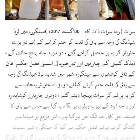
l
سوات (زما سوات ڈاٹ کام ۔06اگست 2017ء )مینگورہ میں لوڈ
شیڈنگ کی وجہ سے پانی کی قلت کو ختم کرانے کے لئے دو بڑے
جنریٹر کرایہ پر حاصل کرلئے گئے ، دو مزید جلد پہنچ جائیں گے ،
ڈیڈک کمیٹی کے چیئرمین اور ممبر صوبائی اسمبلی فضل حکیم خان
کے ذاتی کوششوں سے مینگورہ شہر میں شدید لوڈ شیڈنگ کی وجہ
سے پانی کی قلت ختم کرنے کیلئے دو بڑے جنریٹر پنجاب سے
کرایہ پر لے کر سوات پہنچا دیئے گئے ، دونوں جنریٹرز کوشاہدرہ
اور راجہ آباد کے ٹیوب ویلوں پر لگا د یا گیا ہے جس سے پانی کا
مسئلہ حل کافی حد تک حل ہوگیا ہے ، اس موقع پر میڈیا سے
گفتگو کرتے ہوئے فضل حکیم نے کہا کہ مینگورہ شہر سمیت
ضلع بھر میں بجلی کی شدید لوڈ شیڈنگ کی وجہ سے لوگوں کو پانی کی