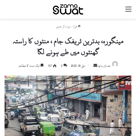
مینو
ھوم
/
سوات کی خبریں
مینگورہ، بدترین ٹریفک جام ، منٹوں کا راستہ
گھنٹوں میں طے ہونے لگا
Send
عدنان باچا
مئی 19, 2020
0
137
ایک منٹ کا مطالعہ
an
email