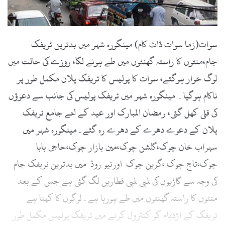
سوات(زما سوات ڈاٹ کام) مینگورہ شہر میں بدترین ٹریفک
جام،منٹوں کا راستہ گھنٹوں میں طے ہونے لگا، روزے کی حالت میں
لوگ خوار ہوگئے، سوات کا پولیس کا ٹریفک پلان مکمل طور پر
ناکام ہوگیا۔ مینگورہ شہر میں ٹریفک پولیس کی جانب سے دعوؤں
کی قلی کھل گئی، رمضان المبارک اور عید کے لئے جامع ٹریفک
پلان کے دعوے دھرے کے دھرے رہ گئے۔مینگورہ شہر میں
سہراب خان چوک،گلشن چوک،مین بازار چوک،حاجی بابا
چوک،تاج چوک ،گرین چوک اورنیو روڈ میں بدترین ٹریفک جام
کی وجہ سے گاڑیوں کی لمبی لمبی قطاریں لگ گئی ہے جس کے بعد
منٹوں کا راستہ گھنٹوں میں طے ہورہا ہے۔لوگوں کا کہنا ہے
ٹریفک کے اژدہام کو کنٹرول کرنے میں ٹریفک پولیس مکمل طور