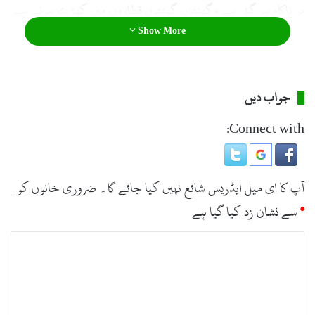
پر ناکام ہو گئی ہے ، گھنٹوں گھنٹوں قطاروں میں کھڑے ہونے سے
Show More
شدید مشکلات کا سامنا کرنا پڑرہا ہے۔
جواب دیں
Connect with:
آپ کا ای میل ایڈریس شائع نہیں کیا جائے گا۔
ضروری خانوں کو
*
سے نشان زد کیا گیا ہے
ت
ب
ص
ر