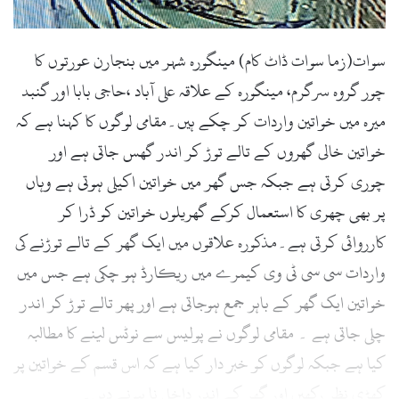
سوات(زما سوات ڈاٹ کام) مینگورہ شہر میں بنجارن عورتوں کا
چور گروہ سرگرم، مینگورہ کے علاقہ علی آباد ،حاجی بابا اور گنبد
میرہ میں خواتین واردات کر چکے ہیں۔مقامی لوگوں کا کہنا ہے کہ
خواتین خالی گھروں کے تالے توڑ کر اندر گھس جاتی ہے اور
چوری کرتی ہے جبکہ جس گھر میں خواتین اکیلی ہوتی ہے وہاں
پر بھی چھری کا استعمال کرکے گھریلوں خواتین کو ڈرا کر
کارروائی کرتی ہے۔مذکورہ علاقوں میں ایک گھر کے تالے توڑنے کی
واردات سی سی ٹی وی کیمرے میں ریکارڈ ہو چکی ہے جس میں
خواتین ایک گھر کے باہر جمع ہوجاتی ہے اور پھر تالے توڑ کر اندر
چلی جاتی ہے ۔ مقامی لوگوں نے پولیس سے نوٹس لینے کا مطالبہ
کیا ہے جبکہ لوگوں کو خبر دار کیا ہے کہ اس قسم کے خواتین پر
کھڑی نظر رکھیں اور گھر کے اندر داخل نا ہونے دیں۔