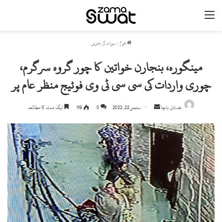
مینو
ھوم
/
سوات کی خبریں
مینگورہ، بنجارن خواتین کا چور گروہ سرگرم،
چوری واردات کی سی سی ٹی وی فوٹیج منظر عام پر
Send
عدنان باچا
ستمبر 22, 2022
0
119
ایک منٹ کا مطالعہ
an
email