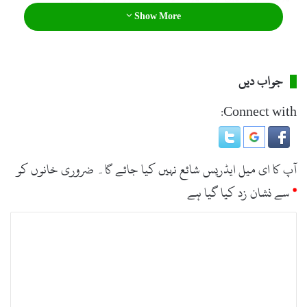
Show More
جواب دیں
Connect with:
آپ کا ای میل ایڈریس شائع نہیں کیا جائے گا۔
ضروری خانوں کو
*
سے نشان زد کیا گیا ہے
ت
ب
ص
ر
ہ