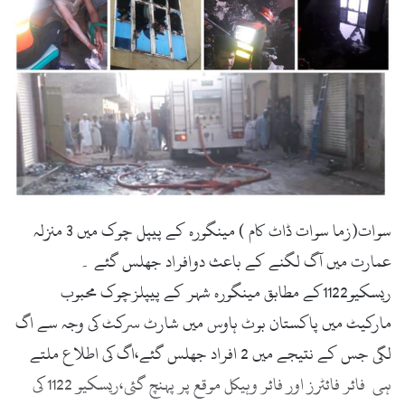
سوات(زما سوات ڈاٹ کام ) مینگورہ کے پیپل چوک میں 3 منزلہ
عمارت میں آگ لگنے کے باعث دوافراد جھلس گئے ۔
ریسکیو1122کے مطابق مینگورہ شہر کے پیپلزچوک محبوب
مارکیٹ میں پاکستان بوٹ ہاوس میں شارٹ سرکٹ کی وجہ سے اگ
لگی جس کے نتیجے میں 2 افراد جھلس گئے،اگ کی اطلاع ملتے
ہی فائر فائٹرز اور فائر وہیکل موقع پر پہنچ گئی،ریسکیو 1122 کی