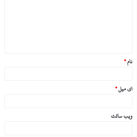
ب
ص
ر
ہ
*
نام
*
ای میل
*
ویب‌ سائٹ