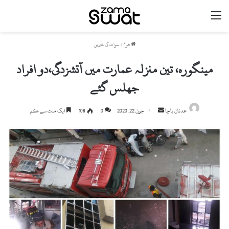
مینو
ھوم
/
سوات کی خبریں
مینگورہ، تین منزلہ عمارت میں آتشزدگی،دو افراد
جھلس گئے
Send
عدنان باچا
جون 22, 2020
0
108
ایک منٹ سے کم
an
email