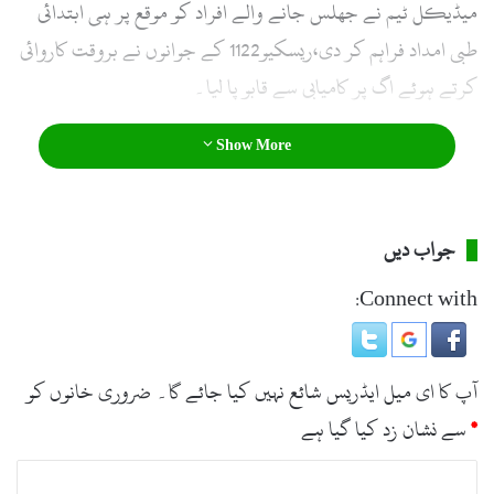
میڈیکل ٹیم نے جھلس جانے والے افراد کو موقع پر ہی ابتدائی
طبی امداد فراہم کر دی،ریسکیو1122 کے جوانوں نے بروقت کاروائی
کرتے ہوئے اگ پر کامیابی سے قابو پا لیا۔
Show More
جواب دیں
Connect with:
آپ کا ای میل ایڈریس شائع نہیں کیا جائے گا۔
ضروری خانوں کو
*
سے نشان زد کیا گیا ہے
ت