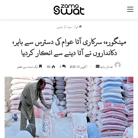
مینو
ھوم
/
سوات کی خبریں
مینگورہ، سرکاری آٹا عوام کی دسترس سے باہر،
دکانداروں نے آٹا دینے سے انکار کردیا
Send
عدنان باچا
اکتوبر 31, 2020
0
120
ایک منٹ سے کم
an
email