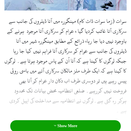
سوات (زما سوات ڈاٹ کام) مینگورہ میں آٹا ڈیلروں کی جانب سے
سرکاری آٹا غائب کردیا گیا ، عوام کو سرکاری آٹا موجود ہونے کے
باوجود نہیں دیا جا رہا، ذرائع کے مطابق مینگورہ شہر میں آٹا
ڈیلروں کی جانب سے عوام کو سرکاری آٹا فراہم نہیں کیا جا رہا
جبکہ لوگوں کا کہنا ہے کہ آٹا اُن کے پاس موجود ہوتا ہے۔ لوگوں
کا کہنا ہے کہ ایک طرف ملز مالکان سرکاری آٹے میں باسی روٹی
پیس رہے ہیں تو دوسری طرف اب دکان دار عوام کو آٹا بھی
فروخت نہیں کررہے۔ ضلعی انتظامیہ محض بیانات تک محدود
ہوکر رہ گئی ہے۔لوگوں نے انتظامیہ سے مداخلت کی اپیل کردی
ہے ۔
Show More