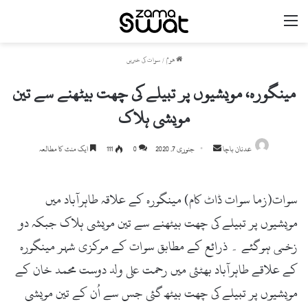
مینو
ھوم
/
سوات کی خبریں
مینگورہ، مویشیوں پر تبیلے کی چھت بیٹھنے سے تین
مویشی ہلاک
عدنان باچا
S
جنوری 7, 2020
0
111
ایک منٹ کا مطالعہ
e
n
سوات(زما سوات ڈاٹ کام) مینگورہ کے علاقہ طاہرآباد میں
d
a
مویشیوں پر تبیلے کی چھت بیٹھنے سے تین مویشی ہلاک جبکہ دو
n
زخمی ہوگئے ۔ ذرائع کے مطابق سوات کے مرکزی شہر مینگورہ
e
m
کے علاقے طاہرآباد بھٹئی میں رحمت علی ولد دوست محمد خان کے
a
مویشیوں پر تبیلے کی چھت بیٹھ گئی جس سے اُن کے تین مویشی
i