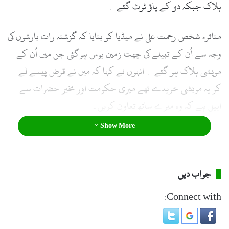
ہلاک جبکہ دو کے پاؤ ٹوٹ گئے ۔
l
متاثرہ شخص رحمت علی نے میڈیا کو بتایا کہ گزشتہ رات بارشوں کی
وجہ سے اُن کے تبیلے کی چھت زمین بوس ہوگئی جن میں اُن کے
مویشی ہلاک ہو گئے ۔ انہوں نے کہا کہ میں نے قرض پیسے لے
کر یہ مویشی خریدے تھے میری حکومت اور مخیر حضرات سے
اپیل ہے کہ وہ میرے ساتھ تعاون کریں۔
دو کے پیرٹوٹ گئے۔
Show More
جواب دیں
Connect with: