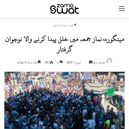
مینو
ھوم
/
سوات کی خبریں
مینگورہ، نماز جمعہ میں خلل پیدا کرنے والا نوجوان
گرفتار
Send
عدنان باچا
اپریل 7, 2023
0
100
ایک منٹ کا مطالعہ
an
email