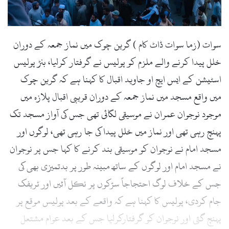
سوات (زما سوات ڈاٹ کام ) گرین چوک میں نماز جمعہ کے دوران
خلل پیدا کرنے والے ملزم کو پولیس نے گرفتار کرلیا، بنڑ پولیس
اسٹیشن کے ایس ایچ او جاوید اقبال کا کہنا ہے کہ گرین چوک
میں واقع مسجد میں نماز جمعہ کے دوران قریبی اقبال پلازہ میں
موجود نوجوان عمران نے موسیقی لگائی تھی جس کی آواز مسجد تک
پہنچ رہی تھی اور نماز میں خلل پیدا کی جا رہی تھی، لوگوں اور
مسجد امام نے نوجوان کو موسیقی بند کرنے کا کہا جس پر نوجوان
نے مسجد امام اور لوگوں کے ساتھ مبینہ طور پر بدتمیزی بھی کی
جس کے خلاف لوگ احتجاجاً سڑکوں پر نکل آئیں اور ٹریفک
جام کردی، پولیس کا کہنا ہے کہ واقعے کے بعد پولیس موقع پر
پہنچ گئی اور نوجوان کو گرفتارکرلیا جس کے بعد عوام مشتعل