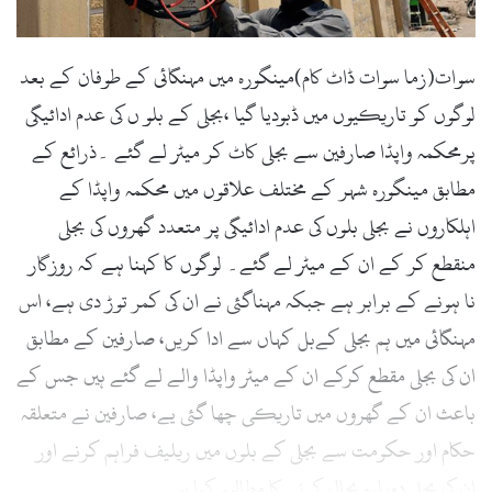
سوات(زما سوات ڈاٹ کام)مینگورہ میں مہنگائی کے طوفان کے بعد
لوگوں کو تاریکیوں میں ڈبودیا گیا ،بجلی کے بلو ں کی عدم ادائیگی
پرمحکمہ واپڈا صارفین سے بجلی کاٹ کر میٹر لے گئے ۔ذرائع کے
مطابق مینگورہ شہر کے مختلف علاقوں میں محکمہ واپڈا کے
اہلکاروں نے بجلی بلوں کی عدم ادائیگی پر متعدد گھروں کی بجلی
منقطع کر کے ان کے میٹر لے گئے۔ لوگوں کا کہنا ہے کہ روزگار
نا ہونے کے برابر ہے جبکہ مہناگئی نے ان کی کمر توڑ دی ہے، اس
مہنگائی میں ہم بجلی کےبل کہاں سے ادا کریں، صارفین کے مطابق
ان کی بجلی مقطع کرکے ان کے میٹر واپڈا والے لے گئے ہیں جس کے
باعث ان کے گھروں میں تاریکی چھا گئی یے، صارفین نے متعلقہ
حکام اور حکومت سے بجلی کے بلوں میں ریلیف فراہم کرنے اور
ان کی بجلی دوبارہ بحال کرنے کا مطالبہ کیا ہے۔