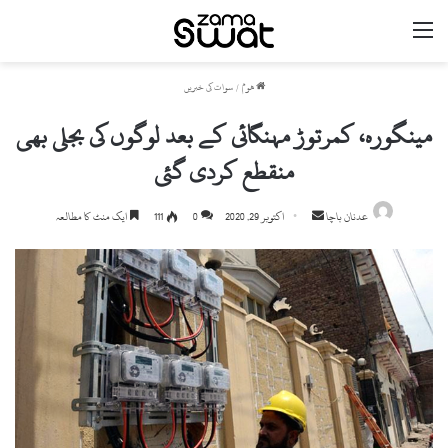
مینو
ھوم
/
سوات کی خبریں
مینگورہ، کمرتوڑ مہنگائی کے بعد لوگوں کی بجلی بھی
منقطع کردی گئی
Send
عدنان باچا
اکتوبر 29, 2020
0
111
ایک منٹ کا مطالعہ
an
email