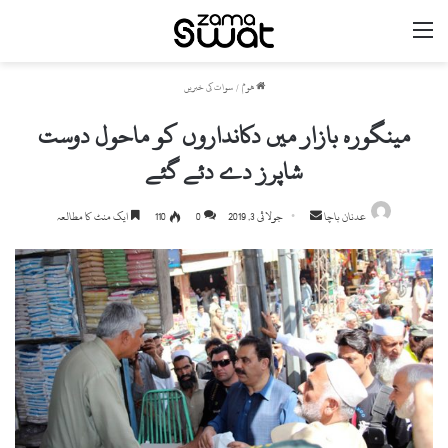
مینو
ھوم
/
سوات کی خبریں
مینگورہ بازار میں دکانداروں کو ماحول دوست
شاپرز دے دئے گئے
عدنان باچا
S
جولائی 3, 2019
0
110
ایک منٹ کا مطالعہ
e
n
d
a
n
e
m
a
i