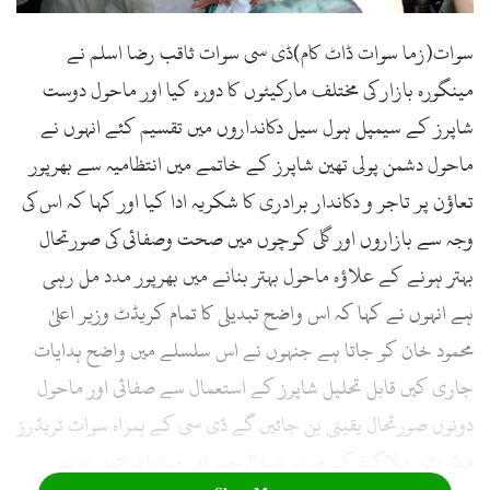
l
سوات(زما سوات ڈاٹ کام)ڈی سی سوات ثاقب رضا اسلم نے
مینگورہ بازار کی مختلف مارکیٹوں کا دورہ کیا اور ماحول دوست
شاپرز کے سیمپل ہول سیل دکانداروں میں تقسیم کئے انہوں نے
ماحول دشمن پولی تھین شاپرز کے خاتمے میں انتظامیہ سے بھرپور
تعاؤن پر تاجر و دکاندار برادری کا شکریہ ادا کیا اور کہا کہ اس کی
وجہ سے بازاروں اور گلی کوچوں میں صحت وصفائی کی صورتحال
بہتر ہونے کے علاؤہ ماحول بہتر بنانے میں بھرپور مدد مل رہی
ہے انہوں نے کہا کہ اس واضح تبدیلی کا تمام کریڈٹ وزیر اعلیٰ
محمود خان کو جاتا ہے جنہوں نے اس سلسلے میں واضح ہدایات
جاری کیں قابل تحلیل شاپرز کے استعمال سے صفائی اور ماحول
دونوں صورتحال یقینی بن جائیں گے ڈی سی کے ہمراہ سوات ٹریڈرز
فیڈریشن ملاکنڈ کے صدر عبدالرحیم اور میڈیا نمائندے بھی