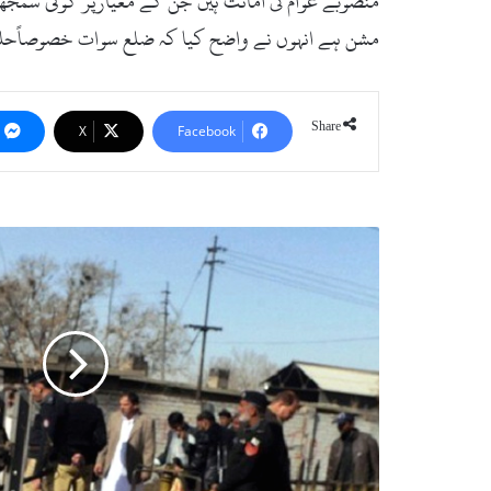
منصوبے عوام کی امانت ہیں جن کے معیارپر کوئی سمجھوتہ
مشن ہے انہوں نے واضح کیا کہ ضلع سوات خصوصاًحلقہ پی کے 5کے ہر گھر کو سوئی گیس فراہم کرنا ہمارا مشن ہے کوئی بھی گھر سوئی گیس سے م
Share
X
Facebook
سوات
:
پولیس
نے
فائرنگ
کرنے
والے
ملزم
کو
گرفتار
کرلیا