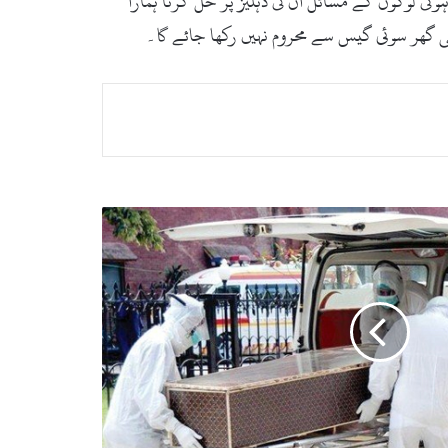
گی لوگوں کے مسائل ان کی دہلیز پر حل کرنا ہمارا