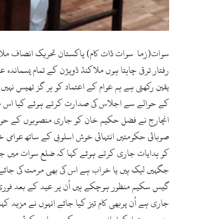
سوات(زما سوات ڈاٹ کام) پاکستان تحریک انصاف ملاک
رفتار ترقی چاہتا ہوں ملاکنڈ ڈویژن کے تمام پسماندہ ع
یقین رکھتی ہے ہم عوام کے اعتماد کو ہر گز ٹھیس نہی
کے حوالے سے اجلاس کی صدارت کرتے ہوئے کیا اس موق
انچارج نے فضل حکیم خان کو جاری منصوبوں کے حوال
صوبائی حکومتیں انتہائی خوش اسلوبی کے ساتھ عوامی
کو ہدایات جاری کرتے ہوئے کہا کہ ضلع سوات میں جن 
گیس سکیم منظور ہوچکے ہیں اُن پر عید کے بعد فوری طو
جاری ہے اُن پربھی کام تیز کیا جائے انہوں نے مزید کہ