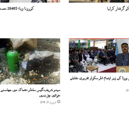
گئی
 گرفتار کرلیا
کورونا وبا؛ 29465 مصدقہ مریض،جاں بحق افراد کی تعداد 639 تک پہنچ گئی
بورڈ کے زیر اہتمام انٹر سکولز تقریری مقابلے
سیدو شریف،گیس سلنڈر دھماکہ میں جھلسنے وا
خواتین چل بسیں
فروری 21, 2018