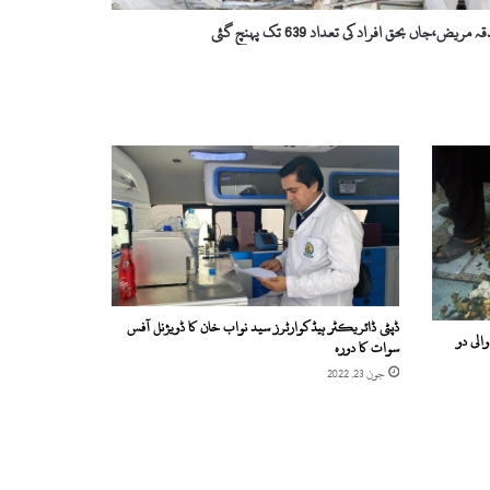
ڈپٹی ڈائریکٹر ہیڈکوارٹرز سید نواب خان کا ڈویژنل آفس
لی دو
سوات کا دورہ
جون 23, 2022