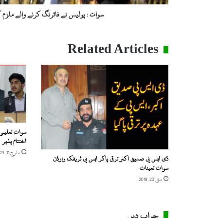
سوات : پولیس نے فائرنگ کرنے والے ملزم کو
Related Articles
سوات تعلیمی 
اختتام پذیر
مارچ 11, 2023
ڈی ایس پی صدیق اکبر ترقی پاکر ایس پی ٹریفک وارڈن
سوات تعینات
مئی 20, 2018
جواب دیں