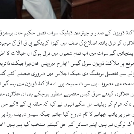
نڈ ڈویژن کے صدر و چیئرمین ڈیڈیک سوات فضل حکیم خان یوسفزئی ن
لاقوں کو ترقی یافتہ اضلاع کی صف میں کھڑا کرینگے پی ٹی آئی کی موجو
ں پہنچائیں گے سوات میں اب تمام شعبوں میں ترقی ہوگی ان خیالات کا
ع پر ملاکنڈ ڈویژن سوئی گیس انچارج میرویس خان،پراجیکٹ ڈائریکٹ
ے سے تفصیلی بریفنگ دی جبکہ اجلاس میں ضروری فیصلے کئے گئے فض
 خدمت میں مصروف ہیں سوات سمیت پورے ملاکنڈ ڈویژن میں ہمہ گیر ت
علاقوں کیلئے سوئی گیس منصوبے منظور ہوچکے ہیں ان علاقوں میں پا
جگہیں لیک ہیں یا خراب 
ر پر پائپ بچھانے کا کام شروع کیا جائے جبکہ سیدو شریف روڈ پر اسل
ا کہ لوگوں نے ہمیں اپنے مسائل کے حل کیلئے منتخب کیا ہے ہمیں اتحا