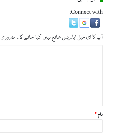
Connect with:
آپ کا ای میل ایڈریس شائع نہیں کیا جائے گا۔
ضروری 
ت
ب
ص
ر
ہ
*
نام
*