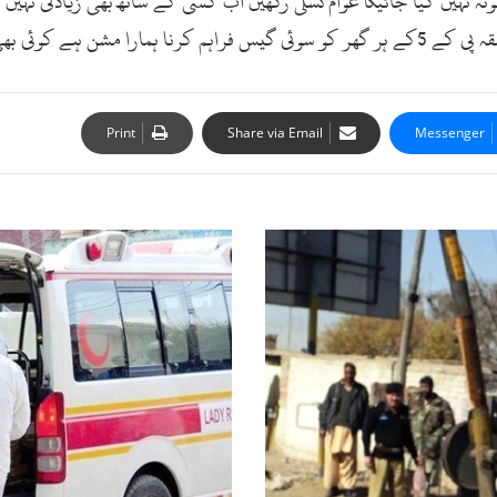
 نہیں کیا جائیگا عوام تسلی رکھیں اب کسی کے ساتھ بھی زیادتی نہیں ہو
حروم نہیں رکھا جائے گا۔
Print
Share via Email
Messenger
کورونا
وبا؛
29465
مصدقہ
مریض،جاں
بحق
افراد
کی
تعداد
639
تک
پہنچ