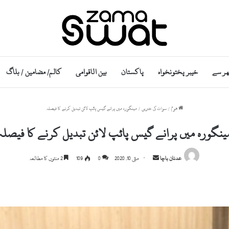
ھر سے
خیبر پختونخواہ
پاکستان
بین الاقوامی
کالم/ مضامین / بلاگ
ھوم
/
سوات کی خبریں
/
مینگورہ میں پرانے گیس پائپ لائن تبدیل کرنے کا فیصلہ
ینگورہ میں پرانے گیس پائپ لائن تبدیل کرنے کا فیصلہ
Send
عدنان باچا
مئی 10, 2020
0
109
2 منٹوں کا مطالعہ
an
email