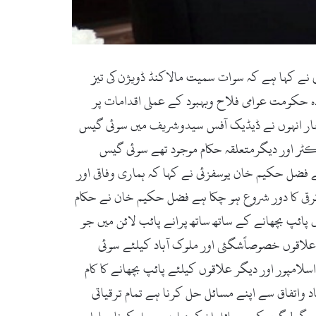
ے کہا ہے کہ سوات سمیت مالاکنڈ ڈویژن کی تیز
دہ حکومت عوامی فلاح وبہبود کے عملی اقدامات پر
 اظہار انہوں نے ڈیڈیک آفس سیدوشریف میں سوئی گیس
ر اور دیگرمتعلقہ حکام موجود تھے سوئی گیس
ل حکیم خان یوسفزئی نے کہا کہ ہماری وفاقی اور
رقی کا دور شروع ہو چکا ہے فضل حکیم خان نے حکام
ئپ بچھانے کے ساتھ ساتھ پرانے پائب لائن میں جو
ہے اس کی بھی مرمت کی جائے تاکہ عوام کو ریلیف مل سکے انہوں نے کہا کہ حلقہ پی کے 5کے جن علاقوں خصوصاًشگئی اور ملوک آباد کیلئے سوئی
امپور اور دیگر علاقوں کیلئے پائپ بچھانے کا کام
د واتفاق سے اپنے مسائل حل کرنا ہے تمام ترقیاتی