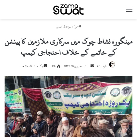
مینو
ھوم
/
سوات کی خبریں
مینگورہ نشاط چوک میں سرکاری ملازمین کا پینشن
کے خاتمے کے خلاف احتجاجی کیمپ
Send
عارف احمد
جنوری 16, 2025
158
ایک منٹ کا مطالعہ
an
email