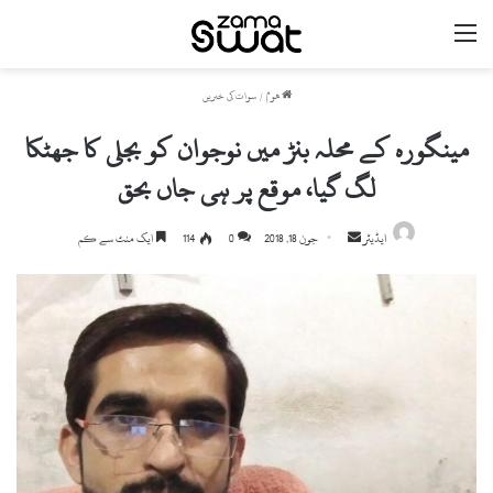
مینو
ھوم
/
سوات کی خبریں
مینگورہ کے محلہ بنڑ میں نوجوان کو بجلی کا جھٹکا
لگ گیا، موقع پر ہی جاں بحق
ایڈیٹر
S
جون 18, 2018
0
114
ایک منٹ سے کم
e
n
d
a
n
e
m
a
i