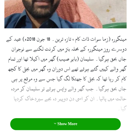
l
مینگورہ (زما سوات ڈاٹ کام ، تازہ ترین۔ 18 جون 2018ء) عید کے
دوسرے روز مینگورہ کے محلہ بنڑ میں کرنٹ لگنے سے نوجوان
جاں بحق ہوگیا۔ سلیمان (بابو صیب) گھر میں اکیلا تھا اور تمام
گھر والے کہیں گئے ہوئے تھے اس دوران وہ گھر میں بجلی کا کچھ
کام کر رہا تھا کہ بجلی کا جھٹکا لگ گیا جس سے وہ موقع پر ہی
جاں بحق ہوگیا۔ جب گھر والے واپس ہوئے تو سلیمان کو مردہ
حالت میں پالیا۔ ان کو اسی دن دوپہر دہ بجے سپردخاک کردیا
گیا۔
Show More