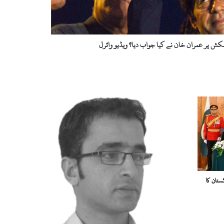
یشکش پر عمران خان نے کیا جواب دیا؟ ویڈیو وائرل
تان کا