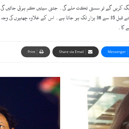
نگ کریں گے تو سستی ٹکٹ ملے گی۔ جتنی سیٹیں کم ہوتی جائیں گی ٹک
15 سے شروع ہو کر 24 ہزار تک اور پرواز سے چند گھنٹے قبل 35 سے 36 ہزار تک ہو ج
ے گا۔
Print
Share via Email
Messenger
ب
ا
ل
ی
و
و
ڈ
م
ی