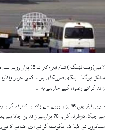
مشکل ہوگیا۔ ہنگامی صورتحا ل ہو یا کسی عزیز واقارب 
زائد کرائے وصول کیے جارہے ہیں۔
ہے جبکہ دوطرفہ کرایہ 70 ہزارسے زائد بن جاتا ہے یعنی کسی بھی ہنگامی صورتحال میں فضائی سفر انتہائی مہنگا ہوگیا ہے۔
مسافروں نے کہا کہ حکومت کرائے میں اضافے کا فور