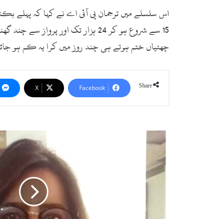
اس سلسلے میں ترجمان پی آئی اے نے کہا کہ پہلے بک
چھٹیاں ختم ہوتے ہی چند روز میں کرا یہ کم ہو جائ
Share
X
Facebook
د
ن
ی
ا
ب
ھ
ر
ک
ے