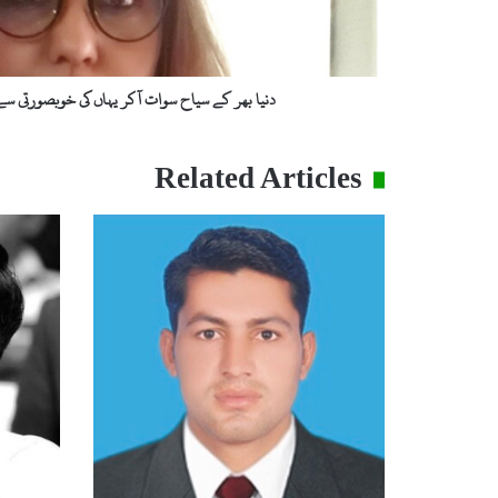
س
ی
ا
ح
دنیا بھر کے سیاح سوات آکر یہاں کی خوبصورتی سے لط
س
و
ا
Related Articles
ت
آ
ک
ر
ی
ہ
ا
ں
ک
ی
خ
و
ب
ص