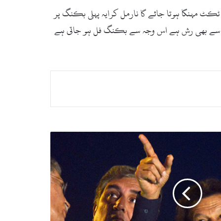
ٹ مہنگا ہوتا جائے گا نارمل کرایہ پہلی بکنگ پر
اتا ہے۔ اس کے علاوہ چھٹیوں کی وجہ سے بھی رش ہے اس وجہ سے بکنگ فل ہو جاتی ہے