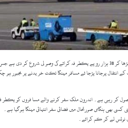
لاہور(ویب ڈیسک ) تمام ایئرلائنز نے35 ہزار روپے سے بڑھا کر 38 ہزار رو پے یکطر فہ کرائے ک
کے انتقال پرجانا پڑجا ئے مسافر مہنگا ٹکٹ خر یدنے پر مجبور ہو چکے
ی نوٹس لے کر کم کرائے۔