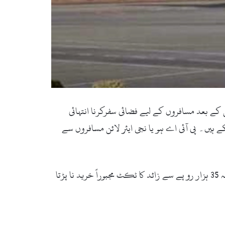
ی وصو لی شروع کر دی ہے جس کے بعد مسافروں کے لیے فضائی سفرکرنا انتہائی
 ہیں۔ پی آئی اے ہو یا نجی ایئر لائن مسافروں سے
سیرین ایئر بھی 36 ہزار روپے سے زائد یکطرفہ کرایا وصول کر رہی ہے۔ اندرون ملک سفر کرنے والے مسا فروں کو یکطر فہ 35 ہزار رو پے سے زائد کا ٹکٹ مجبوراً خرید نا پڑتا