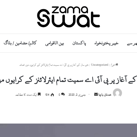
ھر سے
خیبر پختونخواہ
پاکستان
بین الاقوامی
کالم/ مضامین / بلاگ
ھوم
/
Uncategorized
/
نئے سال کے آغاز پر پی آئی اے سمیت تمام ایئرلائنز کے کرایوں میں اضافہ
ے آغاز پر پی آئی اے سمیت تمام ایئرلائنز کے کرایوں م
S
عدنان باچا
جنوری 2, 2020
0
104
ایک منٹ کا مطالعہ
e
n
d
a
n