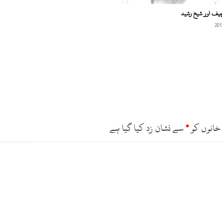
ن
 چیف اور شیخ رشید
ے
ک
ی
ا
ج
و
ا
ب
د
ی
ا
خانوں کو
*
سے نشان زد کیا گیا ہے
؟
و
ی
ڈ
ی
و
و
ا
ئ