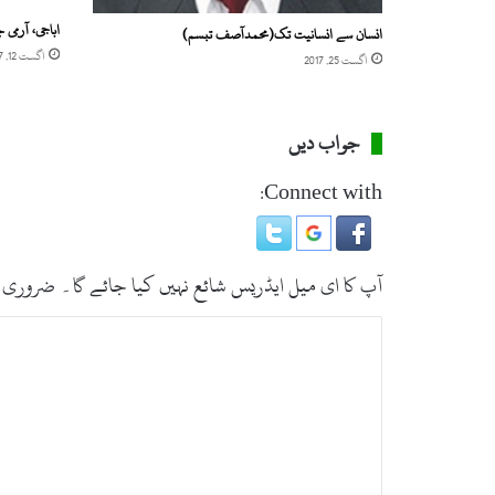
و
اباجی، آرمی
ر
انسان سے انسانیت تک(محمدآصف تبسم)
ت
اگست 12, 2017
اگست 25, 2017
ی
س
ے
جواب دیں
ل
ط
Connect with:
ف
اُ
ٹ
ھ
آپ کا ای میل ایڈریس شائع نہیں کیا جائے گا۔
ضروری 
ا
ئ
ت
ی
ں
ب
،
ص
ل
ی
ر
ل
ہ
یٰ