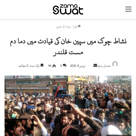
مینو
ھوم
/
سوات کی خبریں
نشاط چوک میں سپین خان کی قیادت میں دما دم
مست قلندر
Send
عدنان باچا
نومبر 6, 2020
0
116
ایک منٹ کا مطالعہ
an
email