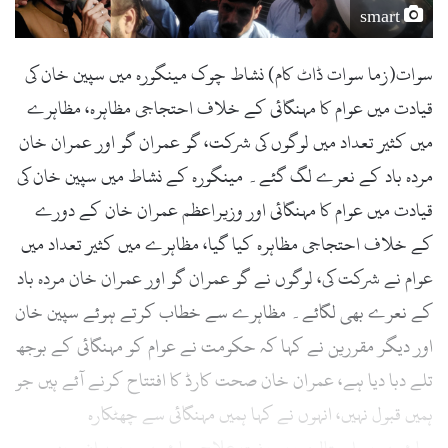
smart
سوات(زما سوات ڈاٹ کام) نشاط چوک مینگورہ میں سپین خان کی
قیادت میں عوام کا مہنگائی کے خلاف احتجاجی مظاہرہ، مظاہرے
میں کثیر تعداد میں لوگوں کی شرکت، گو عمران گو اور عمران خان
مردہ باد کے نعرے لگ گئے۔ مینگورہ کے نشاط میں سپین خان کی
قیادت میں عوام کا مہنگائی اور وزیراعظم عمران خان کے دورے
کے خلاف احتجاجی مظاہرہ کیا گیا، مظاہرے میں کثیر تعداد میں
عوام نے شرکت کی، لوگوں نے گو عمران گو اور عمران خان مردہ باد
کے نعرے بھی لگائے۔ مظاہرے سے خطاب کرتے ہوئے سپین خان
اور دیگر مقررین نے کہا کہ حکومت نے عوام کو مہنگائی کے بوجھ
تلے دبا دیا ہے، عمران خان صحت کارڈ کا افتتاح کرنے آئے ہیں جو
ہمیں قبول نہیں، انہوں نے کہا ہمیں مہنگائی سے چھٹکارہ