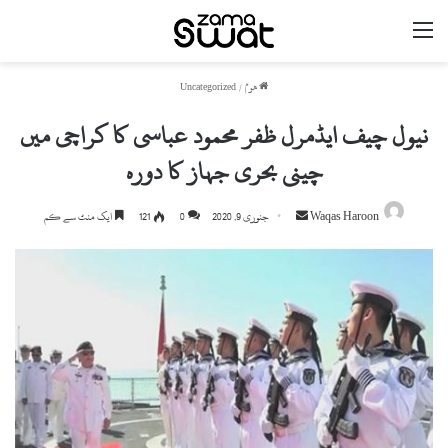
مینو
ھوم
/
Uncategorized
نیول چیف ایڈمرل ظفر محمود عباسی کا کراچی میں
چینی بحری جہاز کا دورہ
Waqas Haroon
S
جنوری 9, 2020
0
121
ایک منٹ سے کم
e
n
d
a
n
e
m
a
i