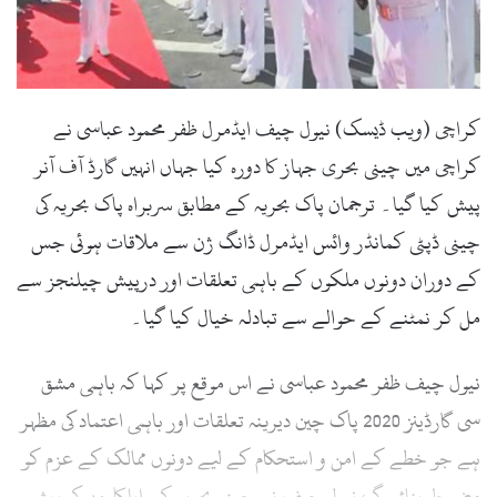
l
کراچی (ویب ڈیسک) نیول چیف ایڈمرل ظفر محمود عباسی نے
کراچی میں چینی بحری جہاز کا دورہ کیا جہاں انہیں گارڈ آف آنر
پیش کیا گیا۔ ترجمان پاک بحریہ کے مطابق سربراہ پاک بحریہ کی
چینی ڈپٹی کمانڈر وائس ایڈمرل ڈانگ ژن سے ملاقات ہوئی جس
کے دوران دونوں ملکوں کے باہمی تعلقات اور درپیش چیلنجز سے
مل کر نمٹنے کے حوالے سے تبادلہ خیال کیا گیا۔
نیول چیف ظفر محمود عباسی نے اس موقع پر کہا کہ باہمی مشق
سی گارڈینز 2020 پاک چین دیرینہ تعلقات اور باہمی اعتماد کی مظہر
ہے جو خطے کے امن و استحکام کے لیے دونوں ممالک کے عزم کو
مضبوط بنائے گی، نیول چیف نے چینی بحریہ کے اہلکاروں کی پیشہ