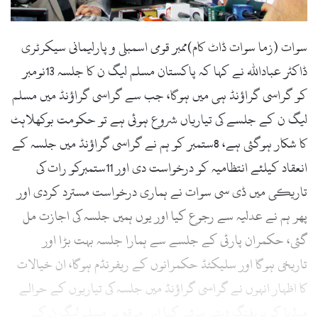
سوات (زما سوات ڈاٹ کام)ممبر قومی اسمبلی و پارلیمانی سیکرٹری
ڈاکٹر عباداللہ نے کہا کہ پاکستان مسلم لیگ ن کا جلسہ 13نومبر
کو گراسی گراؤنڈ ہی میں ہوگا، جب سے گراسی گراؤنڈ میں مسلم
لیگ ن کے جلسے کی تیاریاں شروع ہوئی ہے تو حکومت بوکھلاہٹ
کا شکار ہوگئی ہے، 8ستمبر کو ہم نے گراسی گراؤنڈ میں جلسہ کے
انعقاد کیلئے انتظامیہ کو درخواست دی اور 11ستمبرکو رات کی
تاریکی میں ڈی سی سوات نے ہماری درخواست مسترد کردی اور
پھر ہم نے عدلیہ سے رجوع کیا اور یوں ہمیں جلسہ کی اجازت مل
گئی، حکمران پارٹی کے جلسے سے ہمارا جلسہ بہت بڑا اور
تاریخی ہوگا اور سلیکٹڈ حکمرانوں کے ریفرنڈم ہوگا، ان خیالات
کا اظہار انہوں نے گراسی گراؤنڈ میں جلسہ کی تیاریوں کے حوالے
میڈیا کو بریفنگ دیتے ہوئے کہا اس موقع پر مسلم لیگ ن کے