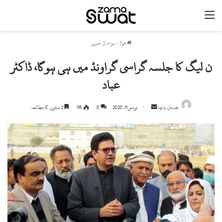
مینو
ھوم
/
سوات کی خبریں
ن لیگ کا جلسہ گراسی گراونڈ میں ہی ہوگا، ڈاکٹر
عباد
Send
عدنان باچا
نومبر 11, 2020
0
116
2 منٹوں کا مطالعہ
an
email