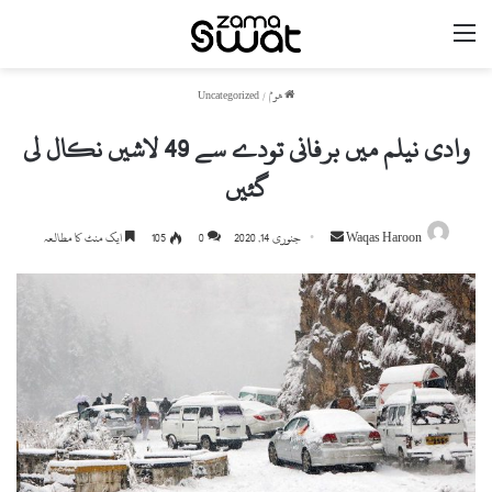
مینو
ھوم
/
Uncategorized
وادی نیلم میں برفانی تودے سے 49 لاشیں نکال لی
گئیں
Waqas Haroon
S
جنوری 14, 2020
0
105
ایک منٹ کا مطالعہ
e
n
d
a
n
e
m
a
i