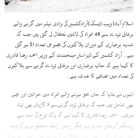
l
اسلام آباد(ویب ڈیسک)آزادکشمیر کی وادی نیلم میں گرنے والے
برفانی تودے سے 49 افراد کی لاشیں نکال لی گئی ہیں جب کہ
شدید برفباری کے دوران ہلاکتوں کی مجموعی تعداد 51 ہو گئی
ہے۔ آزاد کشمیر کے ڈیزاسٹر مینجمنٹ کے وزیر احمد رضا قادری
کا کہنا ہے کہ حالیہ برفباری اور برفانی تودے گرنے سے ہلاکتوں
کی تعداد میں اضافے کا خدشہ ہے۔
انہوں نے بتایا کہ جاں بحق ہونے والے افراد میں خواتین اور بچے
بھی شامل ہیں جب کہ برفانی تودہ گرنےسے 3 گاڑیاں بھی تباہ
ہوئیں۔ احمد رضا قادری کا کہنا ہے کہ پاک فوج کی مدد سے
ریسکیو آپریشن جاری ہے مگر زمینی رابطہ منقطع ہونے کی وجہ
سے امدادی کارروائیوں میں مشکلات کا سامنا ہے۔ انہوں نے بتایا