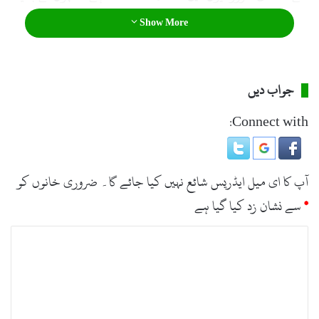
کہ پاک فوج کے ہیلی کاپٹر زخمیوں کو اسپتال منتقل کر رہے ہیں۔
Show More
اسٹیٹ ڈیپارمنٹ مینجمنٹ اتھارٹی (ایس ڈی ایم اے) کے مطابق
متاثرہ علاقوں میں اشیاء خورونوش، گرم کپڑے اور دیگر امدادی
جواب دیں
سامان بھیجا جا رہا ہے۔
Connect with:
آپ کا ای میل ایڈریس شائع نہیں کیا جائے گا۔
ضروری خانوں کو
*
سے نشان زد کیا گیا ہے
ت
ب
ص
ر