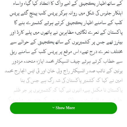
کے ساتھ اظہار یکجہتی کے لئے واک کا انعقاد کیا گیا، واساء
اہلکار جلوس کی شکل میں روانہ ہوکر پریس کلب پہنچ گئے پریس
کلب کے سامنے اظہار یکجہتی کرتے ہوئے کشمیرے بنے گا
پاکستان کے نعرے لگائیں، مظاہرین نے ہاتھوں میں پلے کارڈ اور
بینرز تھے جس پر کشمیریوں کے ساتھ یکجہتی کے حوالے سے
مختلف نعرے درج تھے، اس موقع پر پریس کلب کے سامنے ریلی
سے خطاب کرتے ہوئے چیف انسپکٹر محمد ایاز، متحدہ مزدور
یونین کے نائب صدر انسپکٹر راج ولی خان اور ٹی ایس انچارج محمد
امین نے کہا کہ کشمیر پاکستان کی شہ رگ ہے جس کی بنا
پاکستان نا مکمل ہے، انہوں نے کہا کہ کشمیریوں پر جو ظلم
جاری ہے وہ انسانیت سے بالاتر ہے، جس کی جتنی بھی مذمت کی
Show More
جائے کم ہے، انہوں نے کہا کہ اقوام متحدہ اس حوالے اقدامات
اٹھا ئیں اور اس میں ملوث افسران اور دیگر افراد کو سخت سے