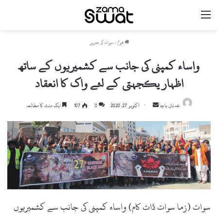
مینو
ھوم
/
سوات کی خبریں
واساء کمپنی کی جانب سے کشمیریوں کے ساتھ
اظہار یکجہتی کے لئے واک کا انعقاد
Send
عدنان باچا
اکتوبر 27, 2020
0
107
ایک منٹ کا مطالعہ
an
email
سوات (زما سوات ڈاٹ کام) واساء کمپنی کی جانب سے کشمیریوں