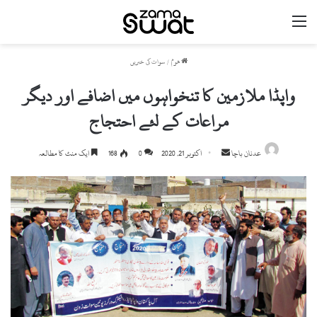
مینو
ھوم
/
سوات کی خبریں
واپڈا ملازمین کا تنخواہوں میں اضافے اور دیگر
مراعات کے لئے احتجاج
Send
عدنان باچا
اکتوبر 21, 2020
0
168
ایک منٹ کا مطالعہ
an
email