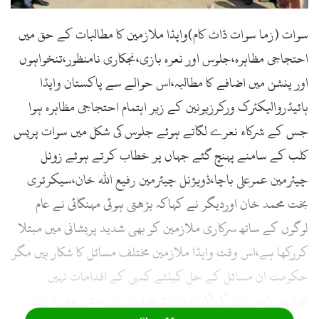
سوات (زما سوات ڈاٹ کام)واپڈا ملازمین کا مطالبات کے حق میں
احتجاجی مظاہرہ،جلوس اور نعرہ بازی،نجکاری نامنظور،تنخواہوں
اور پنشن میں اضافے کا مطالبہ،اس حوالے سے پاکستان واپڈا
ہائیڈروالیکٹرک ورکرزیونین کے زیر اہتمام احتجاجی مظاہرہ ہوا
جس کے شرکاء نعرے لگاتے ہوئے جلوس کی شکل میں سوات پریس
کلب کے سامنے پہنچ گئے جہاں پر خطاب کرتے ہوئے زونل
چیئرمین عمرعلی باچا،ڈویژنل چیئرمین رفیع اللہ خان،سیکرٹری
بخت محمد خان اوردیگر نے کہاکہ بڑھتی ہوئی مہنگائی نے عام
لوگوں کے ساتھ سرکاری ملازمین کو بھی شدید پریشانی میں مبتلا
کررکھا ہے،اس وقت واپڈا ملازمین مختلف مسائل کا شکار ہیں مگر
حکومت ان مسائل کے حل کیلئے کسی کے اقدامات نہیں
اٹھارہی،انہوں نے کہاکہ ہماری تنخواہوں اور پنشن میں فوری