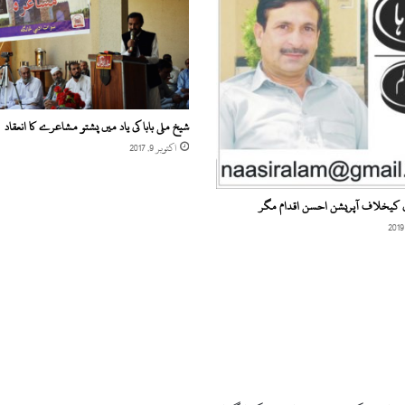
ع
و
ا
م
ک
ے
8
شیخ ملی بابا کی یاد میں پشتو مشاعرے کا انعقاد
0
اکتوبر 9, 2017
س
ے
9
ں کیخلاف آپریشن احسن اقدام مگر
0
ا
ر
ب
ر
و
پ
ے
و
ف
ا