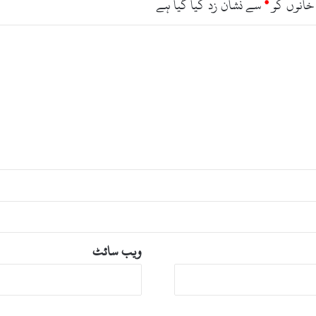
خانوں کو
*
سے نشان زد کیا گیا ہے
ق
ک
و
د
ی
ئ
ے
،
پ
ش
ا
و
ر
ہ
ا
ئ
ی
ویب‌ سائٹ
ک
و
ر
ٹ