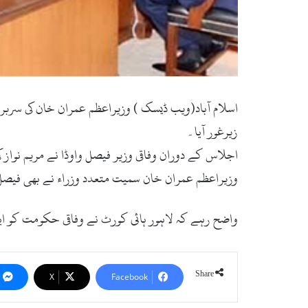
اسلام آباد(ویب ڈیسک ) وزیراعظم عمران خان کی سربراہ
زیرغور آیا۔
اجلاس کے دوران وفاقی وزیر فیصل واوڈا نے مریم نواز 
وزیراعظم عمران خان سمیت متعدد وزراء نے بھی فیصل و
واضح رہے کہ لاہور ہائی کورٹ نے وفاقی حکومت کو ای
Share
X
Facebook