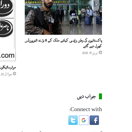
ر
ک
م
ا
ن
ڈ
ر
پاکستانیوں کی وطن واپسی کیلئے ملک کے 6 بڑے ائیرپورٹس
ز
کھول دیے گئے
ک
اپریل 15, 2020
ا
ن
موٹرسائیکلو
ف
ر
جولائی 22, 2019
ن
س
جواب دیں
Connect with: