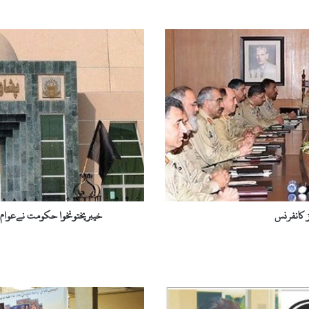
خ
ی
ب
ر
پ
خ
ت
و
ن
خ
و
ا
ح
 کانفرنس
خیبرپختونخوا حکومت نےعوام کے 80 سے 90 ارب روپے وفاق کو دیئے، پشاور
ک
و
م
ت
ن
ے