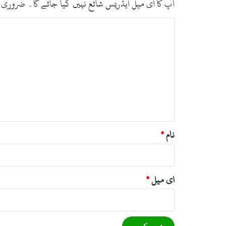
آپ کا ای میل ایڈریس شائع نہیں کیا جائے گا۔
ضروری 
ت
ب
ص
ر
ہ
*
نام
*
ای میل
*