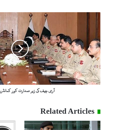
آ
ر
م
ی
چ
ی
ف
ک
ی
ز
ی
ر
ص
آرمی چیف کی زیر صدارت کور کمانڈرز
د
ا
ر
Related Articles
ت
ک
و