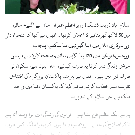
l
اسلام آباد (ویب ڈیسک) وزیراعظم عمران خان نے اگلے4 سالوں
میں50 لاکھ گھربنانے کا اعلان کردیا۔ انہوں نے کہا کہ تنخواہ دار
اور سرکاری ملازمین اپنا گھرنہیں بنا سکتے، پنجاب
اورخیبرپختونخوا میں 170 پناہ گاہیں بنائیں،صحت کارڈ دیے، ہنسی
خوشی زندگی بسر کرنا یہ صرف کہانیوں میں ہوتا ہے، سکون تو
صرف قبر میں ہے۔ انہوں نے ہنرمند پاکستان پروگرام کی افتتاحی
تقریب سے خطاب کرتے ہوئے کہا کہ پاکستان دنیا میں واحد
ملک ہے جو اسلام کے نام پربنا۔
ہم نے ایک عظیم قوم بننا ہے۔ قوموں کی زندگی میں برا وقت آتا ہے
تاکہ اصلاح کی جائے۔ روڈمیپ دیتا ہوں کہ ہمارا ملک کس طرف
جارہا ہے۔ عمران خان نے کہا کہ پاکستان استحکام کی جانب