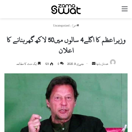
مینو
ھوم
/
Uncategorized
وزیراعظم کا اگلے4 سالوں میں50 لاکھ گھربنانے کا
اعلان
عدنان باچا
S
جنوری 9, 2020
0
123
ایک منٹ کا مطالعہ
e
n
d
a
n
e
m
a
i