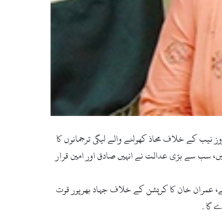
ز نیب کے خلاف محاذ کھولنے والے لیگی ترجمانوں کا
ں، سب سے بڑی عدالت نے انہیں صادق اور امین قرار
 گے، عمران خان کا کرپشن کے خلاف جہاد بھرپور قوت
دے گا۔