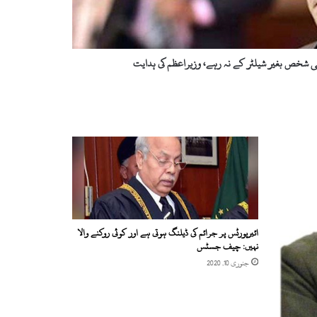
 شخص بغیر شیلٹر کے نہ رہے، وزیراعظم کی ہدایت
ائیرپورٹس پر جرائم کی ڈیلنگ ہوتی ہے اور کوئی روکنے والا
نہیں: چیف جسٹس
جنوری 10, 2020