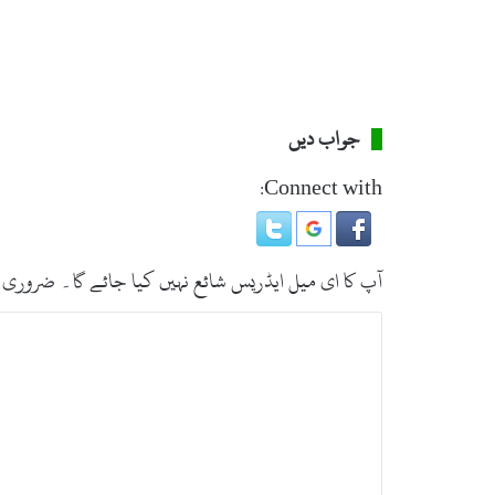
ی
ت
گ
ئ
ے
جواب دیں
Connect with:
آپ کا ای میل ایڈریس شائع نہیں کیا جائے گا۔
ضروری 
ت
ب
ص
ر
ہ
*