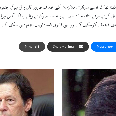
ا تھا کہ ایسے سرکاری ملازمین کے خلاف ضرور کارروائی ہوگی جنہوں ن
 کرتے ہوئے اثاثہ جات میں بے پناہ اضافہ رکھنے والے پبلک آفس ہولڈ
یں فیصلے کرسکیں گے اور اپنی قانونی ذمہ داریاں انجام دیں سکیں گے۔
Print
Share via Email
Messenger
ش
د
ی
د
س
ر
د
ی
م