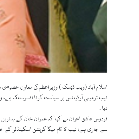
اسلام آباد (ویب ڈیسک ) وزیراعظم کی معاون خصوصی برا
نیب ترمیمی آرڈیننس پر سیاست کرنا افسوسناک ہے، وز
دیا۔
فردوس عاشق اعوان نے کہا کہ عمران خان کے بدترین سی
سے جاری ہے، نیب کا کام میگا کرپشن اسکینڈلز کے خلاف