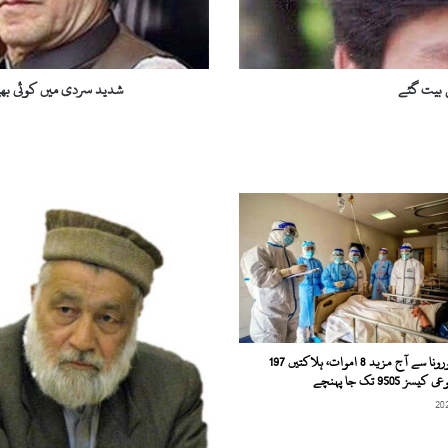
ی
ں
ک
و
 بیت گئے
شدید سردی میں کوئی بھی
ئ
ی
ب
ھ
ی
ش
خ
ص
ب
غ
ی
ر
ش
ملک میں کورونا سے آج مزید 8 اموات، ہلاکتیں 197
ی
 9505 تک جا پہنچے
ل
ٹ
ر