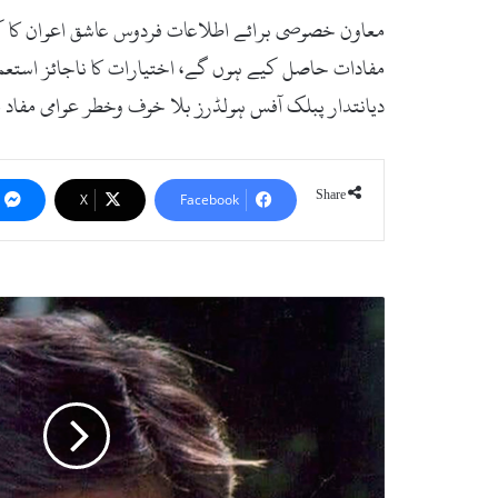
معاون خصوصی برائے اطلاعات فردوس عاشق اعوان کا کہن
مفادات حاصل کیے ہوں گے، اختیارات کا ناجائز استعمال
دیانتدار پبلک آفس ہولڈرز بلا خوف وخطر عوامی مفاد م
Share
X
Facebook
ا
س
ف
ن
د
ی
ا
ر
ا