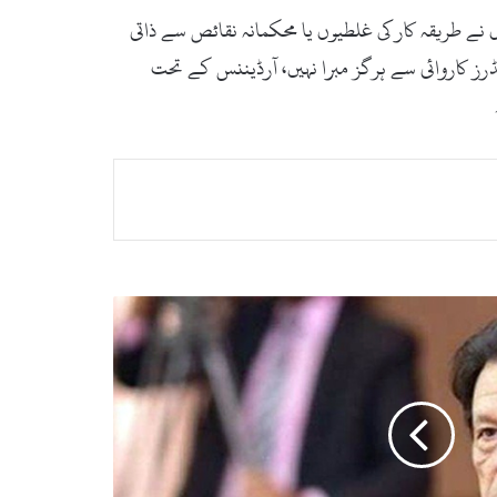
ے طریقہ کار کی غلطیوں یا محکمانہ نقائص سے ذاتی
رز کاروائی سے ہرگز مبرا نہیں، آرڈیننس کے تحت