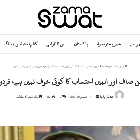
ھر سے
خیبر پختونخواہ
پاکستان
بین الاقوامی
کالم/ مضامین / بلاگ
ھوم
/
Uncategorized
/
وزیراعظم کا دامن صاف اور انہیں احتساب کا کوئی خوف نہیں ہے، فردوس عاشق اعوان
من صاف اور انہیں احتساب کا کوئی خوف نہیں ہے، فرد
S
عدنان باچا
دسمبر 29, 2019
0
112
ایک منٹ کا مطالعہ
e
n
d
a
n