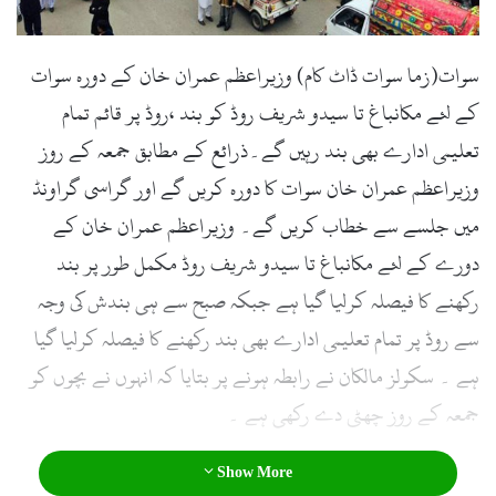
سوات(زما سوات ڈاٹ کام) وزیراعظم عمران خان کے دورہ سوات
کے لئے مکانباغ تا سیدو شریف روڈ کو بند ،روڈ پر قائم تمام
تعلیمی ادارے بھی بند رہیں گے۔ذرائع کے مطابق جمعہ کے روز
وزیراعظم عمران خان سوات کا دورہ کریں گے اور گراسی گراونڈ
میں جلسے سے خطاب کریں گے۔ وزیراعظم عمران خان کے
دورے کے لئے مکانباغ تا سیدو شریف روڈ مکمل طور پر بند
رکھنے کا فیصلہ کرلیا گیا ہے جبکہ صبح سے ہی بندش کی وجہ
سے روڈ پر تمام تعلیمی ادارے بھی بند رکھنے کا فیصلہ کرلیا گیا
ہے ۔ سکولز مالکان نے رابطہ ہونے پر بتایا کہ انہوں نے بچوں کو
جمعہ کے روز چھٹی دے رکھی ہے ۔
Show More