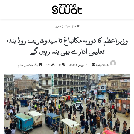
مینو
ھوم
/
سوات کی خبریں
وزیراعظم کا دورہ، مکانباغ تا سیدوشریف روڈ بند،
تعلیمی ادارے بھی بند رہیں گے
Send
عدنان باچا
نومبر 5, 2020
0
123
ایک منٹ سے کم
an
email