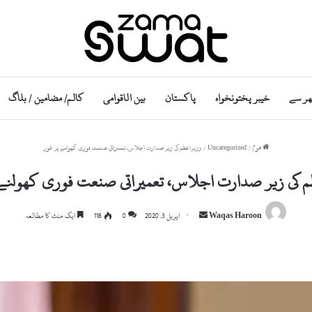
ھر سے
خیبر پختونخواہ
پاکستان
بین الاقوامی
کالم/ مضامین / بلاگ
ھوم
/
Uncategorized
/
وزیراعظم کی زیر صدارت اجلاس، تعمیراتی صنعت فوری کھولنے پر غور
م کی زیر صدارت اجلاس، تعمیراتی صنعت فوری کھولنے 
S
Waqas Haroon
اپریل 3, 2020
0
118
ایک منٹ کا مطالعہ
e
n
d
a
n