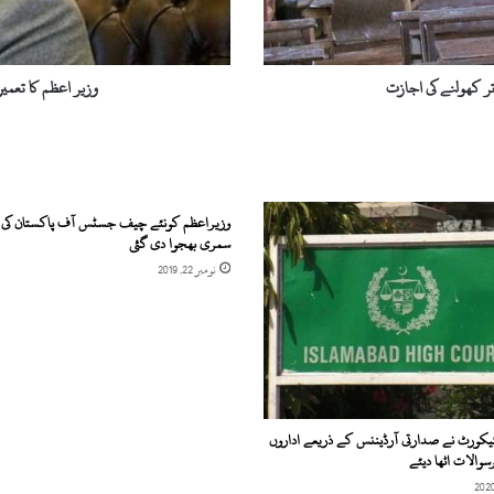
ا
ت
ع
م
ر کھولنے کی اجازت
وزیر اعظم کا تعمی
ی
ر
ا
ت
ی
ش
وزیراعظم کونئے چیف جسٹس آف پاکستان کی ت
ع
سمری بھجوا دی گئی
ب
نومبر 22, 2019
ے
ک
ے
ل
ی
ے
ب
ہائیکورٹ نے صدارتی آرڈیننس کے ذریعے اداروں
ڑ
والات اٹھا دیئے
ے