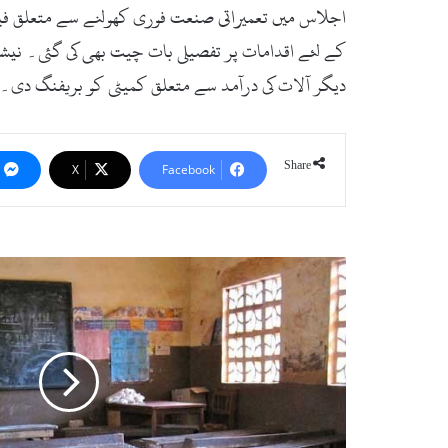
اجلاس میں تعمیراتی صنعت فوری کھولنے سے متعلق فیصل
کے لئے اقدامات پر تفصیلی بات چیت بھی کی گئی۔ نیشن
دیگر آلات کی درآمد سے متعلق کمیٹی کو بریفنگ دی۔
Share
X
Facebook
ن
ج
ی
ا
س
ک
و
ل
و