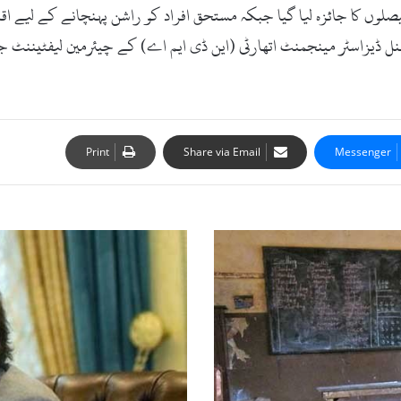
وں کا جائزہ لیا گیا جبکہ مستحق افراد کو راشن پہنچانے کے لیے اقد
ل ڈیزاسٹر مینجمنٹ اتھارٹی (این ڈی ایم اے) کے چیئرمین لیفٹیننٹ 
Print
Share via Email
Messenger
و
ز
ی
ر
ا
ع
ظ
م
ک