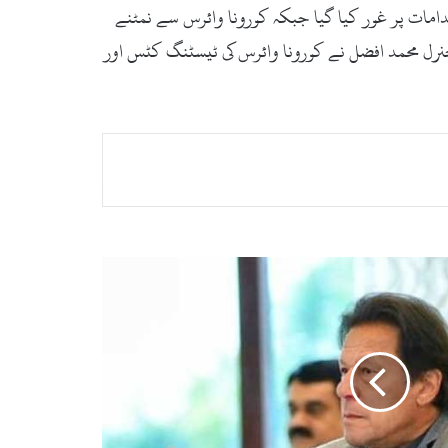
امات پر غور کیا گیا جبکہ کورونا وائرس سے نمٹنے
جنرل محمد افضل نے کورونا وائرس کی ٹیسٹنگ کٹس اور