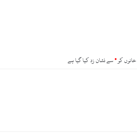
م
ر
ا
ع
ا
ت
ی
پ
ی
ک
خانوں کو
*
سے نشان زد کیا گیا ہے
ج
ک
ا
ا
ع
ل
ا
ن