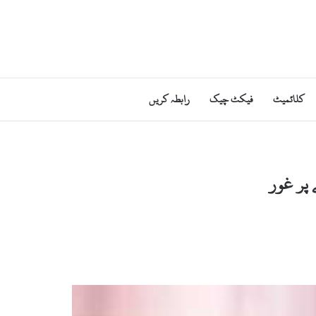
کلائمیٹ
فیکٹ چیک
رابطہ کریں
پر غور