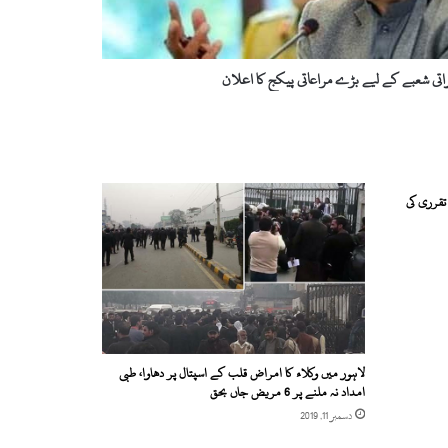
راتی شعبے کے لیے بڑے مراعاتی پیکج کا اعلان
قرری کی
لاہور میں وکلاء کا امراض قلب کے اسپتال پر دھاوا، طبی
امداد نہ ملنے پر 6 مریض جاں بحق
دسمبر 11, 2019