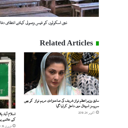
ں
ک
و
ف
نجی اسکولوں کو فیس وصولی کیلئے انتظامی دفات
ی
س
و
Related Articles
ص
و
ل
ی
ک
ی
ل
ئ
ے
ا
سابق وزیراعظم نواز شریف کی صاحبزادی مریم نواز کو بھی
ن
سروسز اسپتال میں داخل کرلیا گیا
ت
اکتوبر 24, 2019
اسلام آباد 
ظ
کے خاتمے پرس
ا
فروری 18, 2020