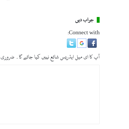
م
ی
د
ف
جواب دیں
ا
ت
Connect with:
ر
ک
ھ
و
آپ کا ای میل ایڈریس شائع نہیں کیا جائے گا۔
ضروری 
ل
ن
ت
ے
ب
ک
ی
ص
ا
ر
ج
ا
ہ
ز
*
ت