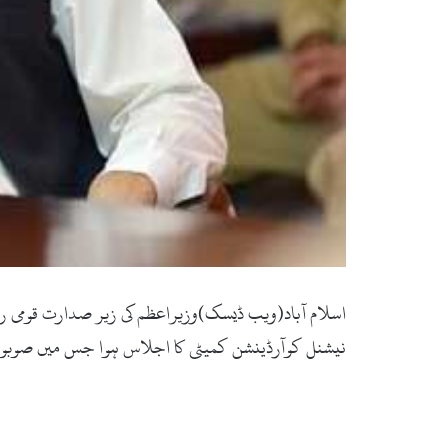
اسلام آباد(ویب ڈیسک)وزیراعظم کی زیر صدارت قومی را
نیشنل کوآرڈینشن کمیٹی کا اجلاس ہوا جس میں صوبوں