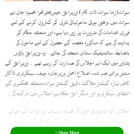
l
سوات(زما سوات ڈاٹ کام ) وزیراعلیٰ خیبرپختونخوا محمود خان نے
سوات میں بڑھتی ہوئی ماحولیاتی تنزلی کو کنٹرول کرنے کے لئے
فوری اقدامات کی ضرورت پر زور دیا ہے، اور متعلقہ حکام کو
ہدایت کی ہے کہ مذکورہ مقصد کے حصول کے لئے ماحول کی
باضابطہ سائنٹیفیک سٹڈی منعقد کی جائے۔ وہ وزیراعلیٰ ہاؤس
پشاور میں ایک اہم اجلاس کی صدارت کر رہے تھے ۔ وزیراعلیٰ کے
مشیر برائے ضم شدہ اضلاع اجمل وزیرخان، چیف سیکرٹری ڈاکٹر
کاظم نیاز، کمشنر ملاکنڈ ، ڈپٹی کمشنر سوات،متعلقہ محکموں کے
انتظامی سیکرٹریز اور دیگر اعلیٰ حکام نے اجلاس میں شرکت کی ۔
اجلاس کو ماحولیاتی تنزلی کی اقسام ، اسباب اور اثرات کے حوالے
سے تفصیلی بریفنگ دی گئی۔ اجلاس کو آگاہ کیا گیا کہ ضلع
سوات میں ماحولیاتی تنزلی کے بڑے اسباب اور اقسام میں فضائی
Show More