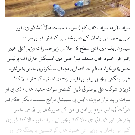
سوات (زما سوات ڈاٹ کام ) سوات سمیت مالاکنڈ ڈویژن اور
صوبے میں امن وامان کے صورتحال پر کمشنر افیس سوات
سیدوشریف میں اعلی سطح کا اجلاس زیر صدرات وزیر اعلی خیبر
پختونخوا محمود خان منعقد ہوا جس میں انسپکٹر جنرل اف پولیس
خیبر پختونخوا، معظم جا انصاری،چیف سیکرٹری خیبر پختونخواہ
شہزا بنگش ریجنل پولیس افیسر زیشان اصغر، کمشنر مالاکنڈ
ڈویژن شوکت علی یوسفزئی ڈپٹی کمشنر سوات جنید خان ، ڈی پی او
سوات زاہد نواز مروت ، ایس پی سپیشل برانچ سمیت دیگر حکام نے
شرکت کی، اس موقع پر امن و امن کے صورتحال پر ائی جی خیبر
پختونخوا اور ڈی ائی جی مالاکنڈ ریجن نے سوات اور مالاکنڈ ڈویژن
کے امن وامان پر وزیر اعلی محمود خان کو تفصیلی بریفنگ دی اور