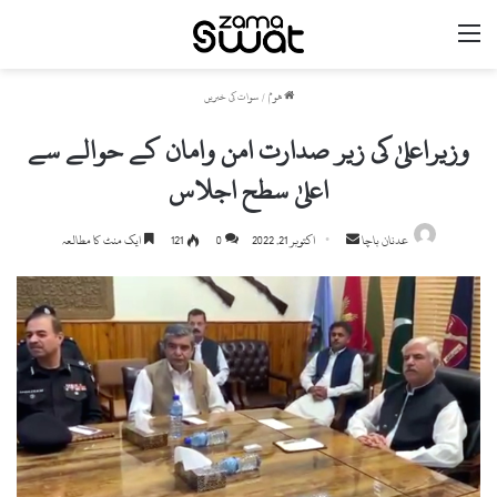
مینو
ھوم
/
سوات کی خبریں
وزیراعلیٰ کی زیر صدارت امن وامان کے حوالے سے
اعلیٰ سطح اجلاس
Send
عدنان باچا
اکتوبر 21, 2022
0
121
ایک منٹ کا مطالعہ
an
email