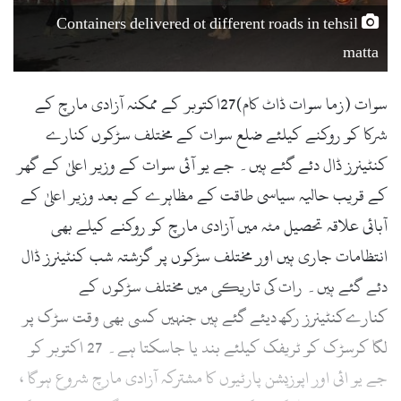
l
Containers delivered ot different roads in tehsil
matta
سوات (زما سوات ڈاٹ کام)27اکتوبر کے ممکنہ آزادی مارچ کے
شرکا کو روکنے کیلئے ضلع سوات کے مختلف سڑکوں کنارے
کنٹینرز ڈال دئے گئے ہیں۔ جے یو آئی سوات کے وزیر اعلیٰ کے گھر
کے قریب حالیہ سیاسی طاقت کے مظاہرے کے بعد وزیر اعلیٰ کے
آبائی علاقہ تحصیل مٹہ میں آزادی مارچ کو روکنے کیلے بھی
انتظامات جاری ہیں اور مختلف سڑکوں پر گزشتہ شب کنٹینرز ڈال
دئے گئے ہیں۔ رات کی تاریکی میں مختلف سڑکوں کے
کنارےکنٹینرز رکھ دیئے گئے ہیں جنہیں کسی بھی وقت سڑک پر
لگا کرسڑک کو ٹریفک کیلئے بند یا جاسکتا ہے۔ 27 اکتوبر کو
جے یو ائی اور اپوزیشن پارٹیوں کا مشترکہ آزادی مارچ شروع ہوگا ،