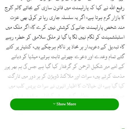
رفیع اللہ نے کہا کہ پارلیمنٹ میں قانون سازی کے بجائے گالم گلوچ
کا بازار گرم ہوتا ہے، اگر یہ سلسلہ جاری رہا تو کوئی بھی عزت
مند شخص پارلیمنٹ جانے کی کوشش نہیں کرے گا، اگر ملک میں
اسٹبلشمینٹ کو لگام نہیں لگا یا گیا تو ملکی سلامتی کو خطرہ رہے
گا، تبدیلی کے دعویدار ہر محاذ پر ناکام ہوچکے ہیں، کنٹینر پر کئے
گئے تمام وعدے اور دعوے چھوٹے ثابت ہوئے، میڈیا کو دبانے
کے لئے میر شکیل الرحمن کو گرفتار کیا گیا ہے جس کی ہم بھر پور
مذمت کرتے ہیں، سوات اور ملاکنڈ ڈویژن کو ہر دور میں ٹارگٹ
کیا گیا ہے، ان خیالات کا اظہار انہوں نے سوا ت پریس کلب میں
میٹ دی پریس سے خطاب کرتے ہوئے کیا، اس موقع پر پی پی پی
Show More
ضلع سوات کے صدر عرفان حیات چٹان، جنرل سیکرٹری اقبال
حسین بالے، ڈپٹی جنرل سیکرٹری بخت شیرروان، ریاض خان
ایڈوکیٹ، سٹی صدر دوست محمد خان، دنیا زیب اور دیگر رہنما