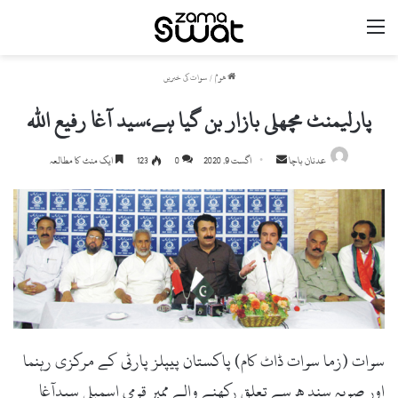
مینو
ھوم
/
سوات کی خبریں
پارلیمنٹ مچھلی بازار بن گیا ہے،سید آغا رفیع اللہ
Send
عدنان باچا
اگست 9, 2020
0
123
ایک منٹ کا مطالعہ
an
email
سوات (زما سوات ڈاٹ کام) پاکستان پیپلز پارٹی کے مرکزی رہنما
اور صوبہ سند ھ سے تعلق رکھنے والے ممبر قومی اسمبلی سیدآغا