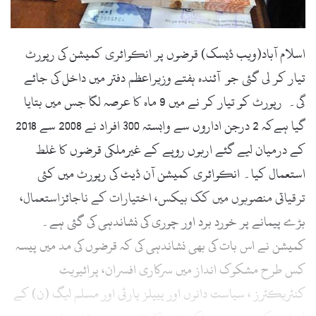
l
اسلام آباد(ویب ڈیسک) قرضوں پر انکوائری کمیشن کی رپورٹ
تیار کر لی گئی جو آئندہ ہفتے وزیراعظم دفتر میں داخل کی جائے
گی۔ رپورٹ کو تیار کر نے میں 9 ماہ کا عرصہ لگا جس میں بتایا
گیا ہےکہ 2 درجن اداروں سے وابستہ 300 افراد نے 2008 سے 2018
کے درمیان لیے گئے اربوں روپے کے غیرملکی قرضوں کا غلط
استعمال کیا۔ انکوائری کمیشن آن ڈیٹ کی رپورٹ میں کئی
ترقیاتی منصوبوں میں کک بیکس، اختیارات کے ناجائزاستعمال،
بڑے پیمانے پر خورد برد اور چوری کی نشاندہی کی گئی ہے۔
کمیشن نے اس بات کی بھی نشاندہی کی کہ قرضوں کی مد میں پیسہ
کس طرح مشکوک انداز میں سرکاری افسران، پرائیویٹ
کنٹریکٹرز ، سیاست دانوں اور پیپلز پارٹی اور مسلم لیگ (ن) کے