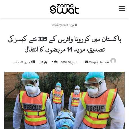
مینو
ھوم
/
Uncategorized
پاکستان میں کورونا وائرس کے 335 نئے کیسز کی
تصدیق، مزید 14 مریضوں کا انتقال
Send
Waqas Haroon
اپریل 20, 2020
0
132
2 منٹوں کا مطالعہ
an
email