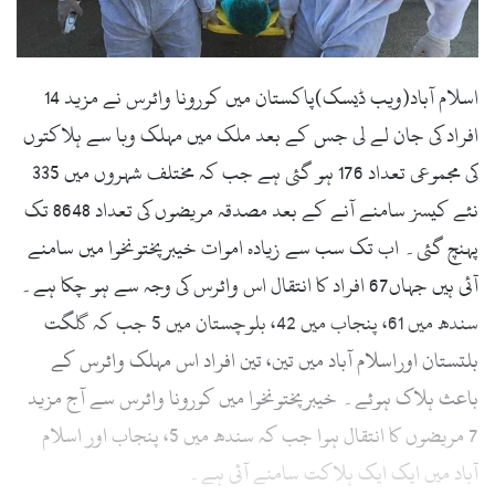
اسلام آباد(ویب ڈیسک)پاکستان میں کورونا وائرس نے مزید 14
افراد کی جان لے لی جس کے بعد ملک میں مہلک وبا سے ہلاکتوں
کی مجموعی تعداد 176 ہو گئی ہے جب کہ مختلف شہروں میں 335
نئے کیسز سامنے آنے کے بعد مصدقہ مریضوں کی تعداد 8648 تک
پہنچ گئی۔ اب تک سب سے زیادہ اموات خیبرپختونخوا میں سامنے
آئی ہیں جہاں67 افراد کا انتقال اس وائرس کی وجہ سے ہو چکا ہے۔
سندھ میں 61، پنجاب میں 42، بلوچستان میں 5 جب کہ گلگت
بلتستان اوراسلام آباد میں تین، تین افراد اس مہلک وائرس کے
باعث ہلاک ہوئے۔ خیبرپختونخوا میں کورونا وائرس سے آج مزید
7 مریضوں کا انتقال ہوا جب کہ سندھ میں 5، پنجاب اور اسلام
آباد میں ایک ایک ہلاکت سامنے آئی ہے۔