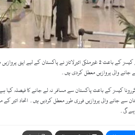
اسلام آباد(ویب ڈیسک) پاکستان میں کورونا کے بڑھتے کیسز کے باعث 2 غیرملکی ائیرلائ
سے جانے والی پروازیں معطل کردی ہیں۔
تان سے جانے والی پروازیں فوری طور معطل کردیں ہیں۔ اتحاد ائیر کے م
رہے گی۔