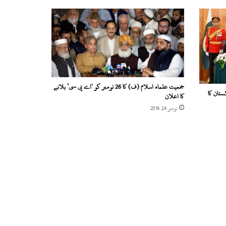
جمعیت علماء اسلام (ف) کا 26 نومبر کو ‘اے پی سی’ بلانے
تان کا
کا اعلان
نومبر 24, 2019