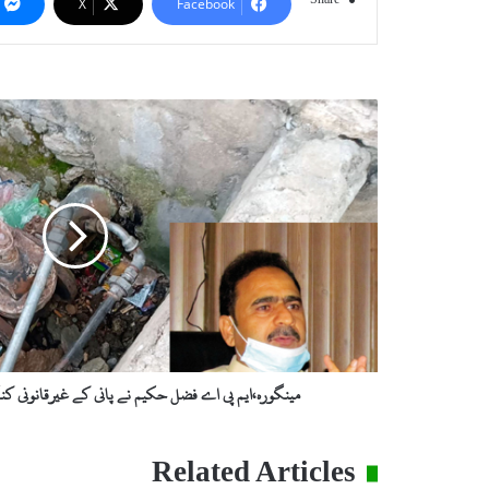
X
Facebook
مینگورہ،ایم
پی
اے
فضل
حکیم
نے
پانی
کے
غیرقانونی
کنکشنز
بحالی
کی
ہدایت
مینگورہ،ایم پی اے فضل حکیم نے پانی کے غیرقانونی کن
کردی
Related Articles