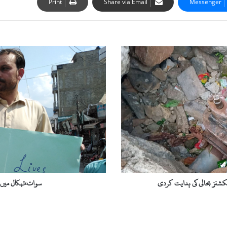
Print
Share via Email
Messenger
سوات،تہکال
میں
نوجوان
پر
پولیس
تشدد
کے
خلاف
احتجاج
کشنز بحالی کی ہدایت کردی
سوات،تہکال میں