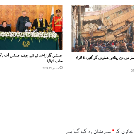
جسٹس گلزاراحمد نے نئے چیف جسٹس آف پاکس
کراچی: گولیمار میں تین رہائشی عمارتیں گر گئیں، 6 افراد
حلف اٹھالیا
دسمبر 21, 2019
خانوں کو
*
سے نشان زد کیا گیا ہے