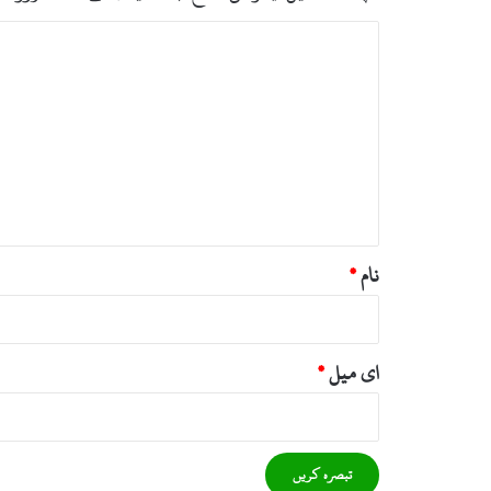
ت
ب
ص
ر
ہ
*
نام
*
ای میل
*