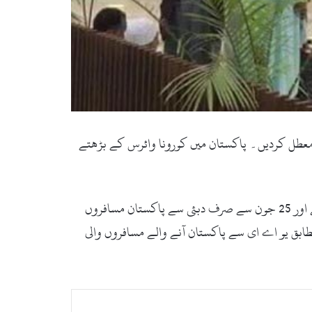
نز نے پاکستان کے لیے اپنی پروازیں معطل کردیں۔ پاکستان میں کورونا وائرس کے بڑھتے
فلائی دبئی کے مطابق ائیرلائن نے پاکستان میں بڑھتے کورونا کیسز کے باعث پاکستان سے مسافر نہ لے جانے کا فیصلہ کیا ہے اور 25 جون سے صرف دبئی سے پاکستان مسافروں
طابق یو اے ای سے پاکستان آنے والے مسافروں والی