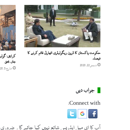
حکومت پاکستان کا ڈرون ریگولیٹری اتھارٹی قائم کرنے کا
فیصلہ
جاں بحق
دسمبر 22, 2020
مارچ 5, 2020
جواب دیں
Connect with:
آپ کا ای میل ایڈریس شائع نہیں کیا جائے گا۔
ضروری 