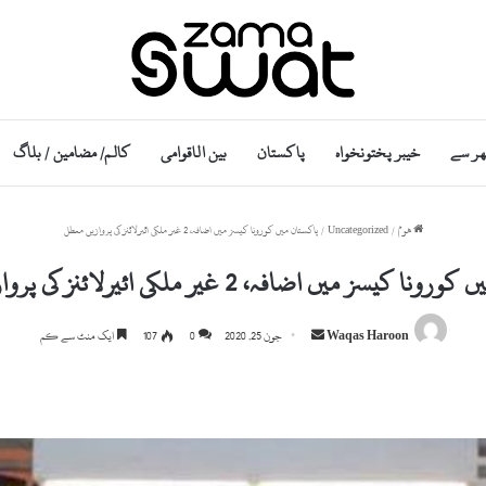
ھر سے
خیبر پختونخواہ
پاکستان
بین الاقوامی
کالم/ مضامین / بلاگ
ھوم
/
Uncategorized
/
پاکستان میں کورونا کیسز میں اضافہ، 2 غیر ملکی ائیرلائنز کی پروازیں معطل
کیسز میں اضافہ، 2 غیر ملکی ائیرلائنز کی پروازیں معطل
Send
Waqas Haroon
جون 25, 2020
0
107
ایک منٹ سے کم
an
email