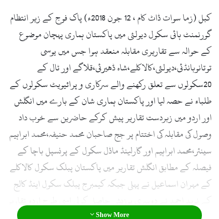
l
کبل (زما سوات ڈاٹ کام ، 12 جون 2018ء) پاک فوج کے زیر انتظام
گورنمنٹ ہائی سکول دیولئی میں پاکستان ہماری پہچان موضوع
کے حوالہ سے تقاریری مقابلہ منعقد ہوا جس میں یوسی
توتانوبانڈئی،دیولئی،کالاکلے،شاہ ڈھیرئی،قلاگے اور ٹال کے
20سکولوں سے تعلق رکھنے والے سرکاری و پرائیویٹ سکولوں کے
طلباء نے حصہ لیا اور پاکستان ہماری شان کے بارے میں انگلش
اور اردو میں زبردست تقاریر پیش کرکے حاضرین سے خوب داد
وصول کی مقابلہ کی اختتام پر جج صاحبان محمد حنیفہ،محمد ابراہیم
سینئر،محمد ابراہیم اور گارلینڈ ماڈل سکول کے پرنسپل باچا کے
فیصلہ کے مطابق انگلش تقاریر میں پاکستان پبلک سکول کالاکلے
کے مہران اسماعیل نے پہلی جبکہ کیمبرج پبلک سکول اینڈ کالج
کے نوید احمد نے دوسری پوزیش حاصل کرلی اسی طرح اردو تقاریر
Show More
میں گارلینڈ ماڈل سکول اینڈ کالج گالوچ کے حمزہ نے پہلی جبکہ