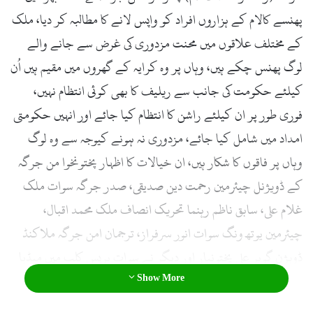
l
پھنسے کالام کے ہزاروں افراد کو واپس لانے کا مطالبہ کر دیا، ملک
کے مختلف علاقوں میں محنت مزدوری کی غرض سے جانے والے
لوگ پھنس چکے ہیں، وہاں پر وہ کرایہ کے گھروں میں مقیم ہیں اُن
کیلئے حکومت کی جانب سے ریلیف کا بھی کوئی انتظام نہیں،
فوری طور پر ان کیلئے راشن کا انتظام کیا جائے اور انہیں حکومتی
امداد میں شامل کیا جائے، مزدوری نہ ہونے کیوجہ سے وہ لوگ
وہاں پر فاقوں کا شکار ہیں، ان خیالات کا اظہار پختونخوا من جرگہ
کے ڈویژنل چیئرمین رحمت دین صدیقی، صدر جرگہ سوات ملک
غلام علی، سابق ناظم رہنما تحریک انصاف ملک محمد اقبال،
چیئرمین یوتھ ونگ سوات انور سرفراز، ترجمان امن جرگہ ملاکنڈ
ڈویژن گوہر علی پختونیار اور دیگر نے سوات پریس کلب میں میڈیا
Show More
بریفنگ کے دوران کیا انہوں نے کہا کہ کورونا وائرس کے پیش
نظر لاک ڈاؤن اور احتیاطی تدابیر کے باعث مزدوری کی غرض سے