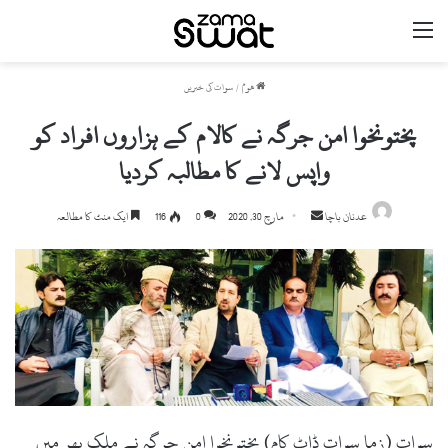
مینو
ھوم
/
سوات کی خبریں
پختونخوا امن جرگہ نے کالام کے ہزاروں افراد کو
واپس لانے کا مطالبہ کردیا
عدنان باچا
S
مارچ 30, 2020
0
116
ایک منٹ کا مطالعہ
e
n
d
a
n
e
m
a
i
سوات (زما سوات ڈاٹ کام) پختونخوا امن جرگہ نے ملک بھر میں