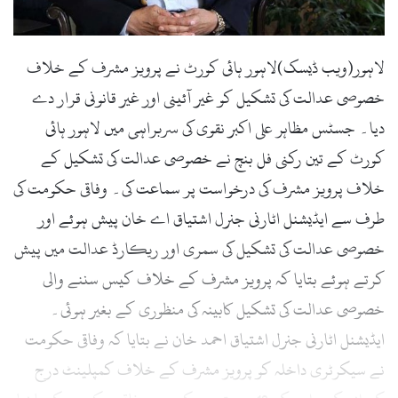
l
لاہور(ویب ڈیسک)لاہور ہائی کورٹ نے پرویز مشرف کے خلاف
خصوصی عدالت کی تشکیل کو غیر آئینی اور غیر قانونی قرار دے
دیا۔ جسٹس مظاہر علی اکبر نقوی کی سربراہی میں لاہور ہائی
کورٹ کے تین رکنی فل بنچ نے خصوصی عدالت کی تشکیل کے
خلاف پرویز مشرف کی درخواست پر سماعت کی۔ وفاقی حکومت کی
طرف سے ایڈیشنل اٹارنی جنرل اشتیاق اے خان پیش ہوئے اور
خصوصی عدالت کی تشکیل کی سمری اور ریکارڈ عدالت میں پیش
کرتے ہوئے بتایا کہ پرویز مشرف کے خلاف کیس سننے والی
خصوصی عدالت کی تشکیل کابینہ کی منظوری کے بغیر ہوئی۔
ایڈیشنل اٹارنی جنرل اشتیاق احمد خان نے بتایا کہ وفاقی حکومت
نے سیکرٹری داخلہ کو پرویز مشرف کے خلاف کمپلینٹ درج