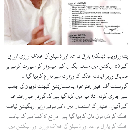
پشاور(ویب ڈیسک) پارٹی قواعد اور ڈسپلن کی خلاف ورزی اور پی
کے 63 الیکشن میں مسلم لیگ ن کے امیدوار کو سپورٹ کرنے پر
صوبائی وزیر لیاقت خٹک کو وزارت سے فارغ کردیا گیا ۔
گورنمنٹ آف خیبر پختونخوا ایڈمنسٹریشن کیبنٹ ڈویژن کی جانب
سے جاری کردہ اعلامیہ میں کہا گیا ہے کہ گورنر خیبر پختونخوا
کے آئینی اختیار کو استعمال میں لاتے ہوئے وزیر اریگیشن لیاقت
خٹک کو ڈی نوٹی فائی کردیا گیا ہے۔ذرائع کا کہنا ہے کہ لیاقت
خٹک کو پارٹی قواعد اور ڈسپلن کی خلاف ورزی اور الیکشن میں