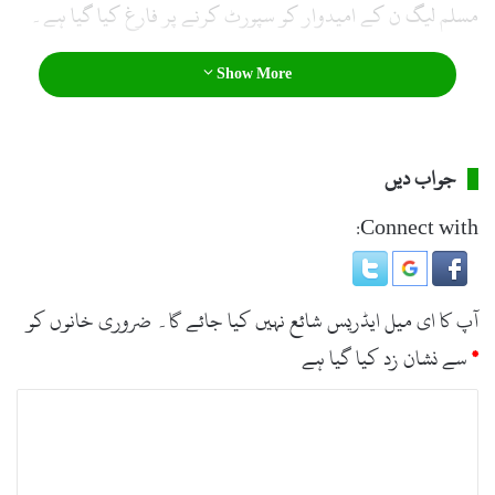
مسلم لیگ ن کے امیدوار کو سپورٹ کرنے پر فارغ کیا گیا ہے۔
Show More
جواب دیں
Connect with:
آپ کا ای میل ایڈریس شائع نہیں کیا جائے گا۔
ضروری خانوں کو
*
سے نشان زد کیا گیا ہے
ت
ب
ص