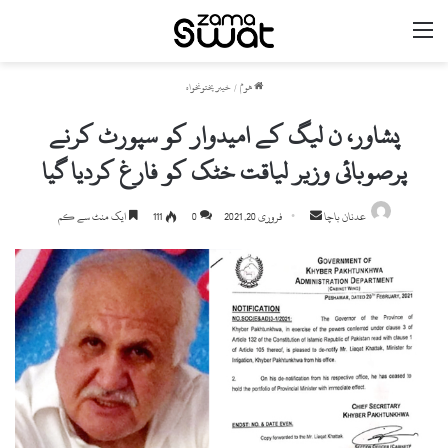
مینو
ھوم
/
خیبر پختونخواہ
پشاور، ن لیگ کے امیدوار کو سپورٹ کرنے
پرصوبائی وزیر لیاقت خٹک کو فارغ کردیا گیا
Send
عدنان باچا
فروری 20, 2021
0
111
ایک منٹ سے کم
an
email